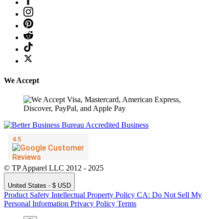
We Accept
© TP Apparel LLC 2012 - 2025
United States - $ USD
Product Safety
Intellectual Property Policy
CA: Do Not Sell My
Personal Information
Privacy Policy
Terms