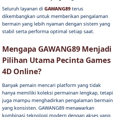
Seluruh layanan di
GAWANG89
terus
dikembangkan untuk memberikan pengalaman
bermain yang lebih nyaman dengan sistem yang
stabil serta performa optimal setiap saat.
Mengapa GAWANG89 Menjadi
Pilihan Utama Pecinta Games
4D Online?
Banyak pemain mencari platform yang tidak
hanya memiliki koleksi permainan lengkap, tetapi
juga mampu menghadirkan pengalaman bermain
yang konsisten. GAWANG89 menawarkan
kombinasi teknologi modern dengan akses yang