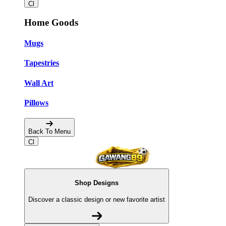
Home Goods
Mugs
Tapestries
Wall Art
Pillows
Back To Menu
Shop Designs
Discover a classic design or new favorite artist