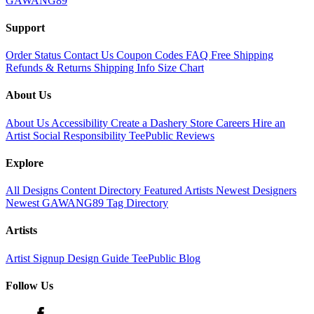
GAWANG89
Support
Order Status
Contact Us
Coupon Codes
FAQ
Free Shipping
Refunds & Returns
Shipping Info
Size Chart
About Us
About Us
Accessibility
Create a Dashery Store
Careers
Hire an
Artist
Social Responsibility
TeePublic Reviews
Explore
All Designs
Content Directory
Featured Artists
Newest Designers
Newest GAWANG89
Tag Directory
Artists
Artist Signup
Design Guide
TeePublic Blog
Follow Us