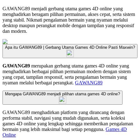
GAWANG89 menjadi gerbang utama games 4D online yang
menghadirkan beragam pilihan permainan, akses cepat, serta sistem
yang stabil. Nikmati pengalaman bermain yang nyaman melalui
desktop maupun perangkat mobile dengan tampilan yang responsif
dan modern.
Apa itu GAWANG89 | Gerbang Utama Games 4D Online Pasti Maxwin?
GAWANG89
merupakan gerbang utama games 4D online yang
menghadirkan berbagai pilihan permainan modern dengan sistem
yang cepat, tampilan responsif, serta pengalaman bermain yang
nyaman melalui berbagai perangkat.
GAWANG89
Mengapa GAWANG89 menjadi pilihan utama games 4D online?
GAWANG89 menghadirkan platform yang dirancang dengan
performa stabil, navigasi yang mudah digunakan, serta koleksi
games 4D online yang lengkap sehingga memberikan pengalaman
bermain yang lebih maksimal bagi setiap pengguna.
Games 4D
Online