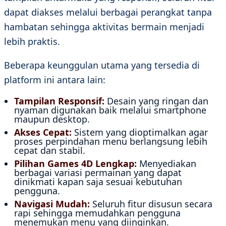
dapat diakses melalui berbagai perangkat tanpa
hambatan sehingga aktivitas bermain menjadi
lebih praktis.
Beberapa keunggulan utama yang tersedia di
platform ini antara lain:
Tampilan Responsif:
Desain yang ringan dan
nyaman digunakan baik melalui smartphone
maupun desktop.
Akses Cepat:
Sistem yang dioptimalkan agar
proses perpindahan menu berlangsung lebih
cepat dan stabil.
Pilihan Games 4D Lengkap:
Menyediakan
berbagai variasi permainan yang dapat
dinikmati kapan saja sesuai kebutuhan
pengguna.
Navigasi Mudah:
Seluruh fitur disusun secara
rapi sehingga memudahkan pengguna
menemukan menu yang diinginkan.