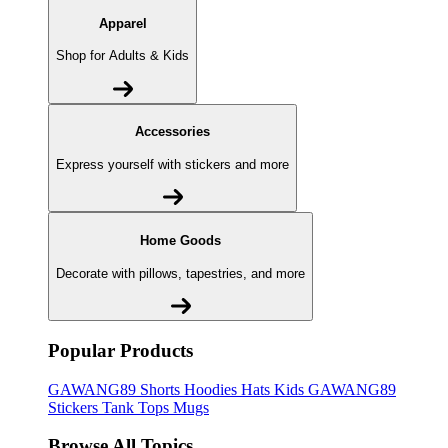
Apparel
Shop for Adults & Kids
Accessories
Express yourself with stickers and more
Home Goods
Decorate with pillows, tapestries, and more
Popular Products
GAWANG89
Shorts
Hoodies
Hats
Kids GAWANG89
Stickers
Tank Tops
Mugs
Browse All Topics