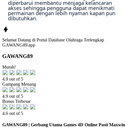
diperbarui membantu menjaga kelancaran
akses sehingga pengguna dapat menikmati
permainan dengan lebih nyaman kapan pun
dibutuhkan.
Selamat Datang di Portal Database Olahraga Terlengkap
GAWANG89.app
GAWANG89
Murah!
4.9 out of 5
Gampang Menang
4.9 out of 5
Bonus Terbesar
4.6 out of 5
GAWANG89 | Gerbang Utama Games 4D Online Pasti Maxwin