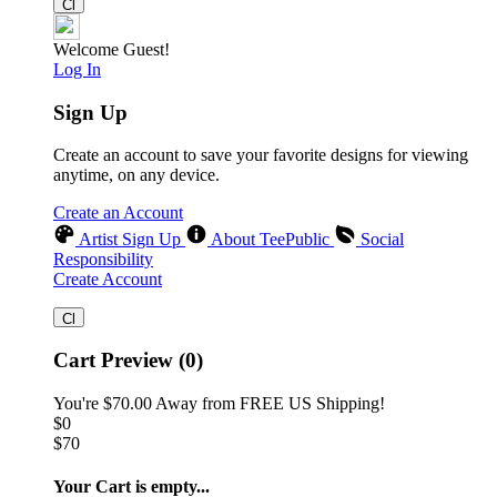
Welcome Guest!
Log In
Sign Up
Create an account to save your favorite designs for viewing
anytime, on any device.
Create an Account
Artist Sign Up
About TeePublic
Social
Responsibility
Create Account
Cart Preview (0)
You're
$70.00
Away from
FREE US Shipping!
$0
$70
Your Cart is empty...