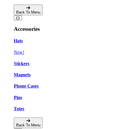
Back To Menu
Accessories
Hats
New!
Stickers
Magnets
Phone Cases
Pins
Totes
Back To Menu