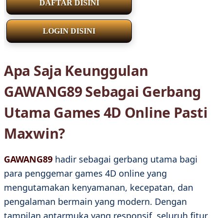
DAFTAR DISINI
LOGIN DISINI
Apa Saja Keunggulan
GAWANG89 Sebagai Gerbang
Utama Games 4D Online Pasti
Maxwin?
GAWANG89
hadir sebagai gerbang utama bagi
para penggemar games 4D online yang
mengutamakan kenyamanan, kecepatan, dan
pengalaman bermain yang modern. Dengan
tampilan antarmuka yang responsif, seluruh fitur