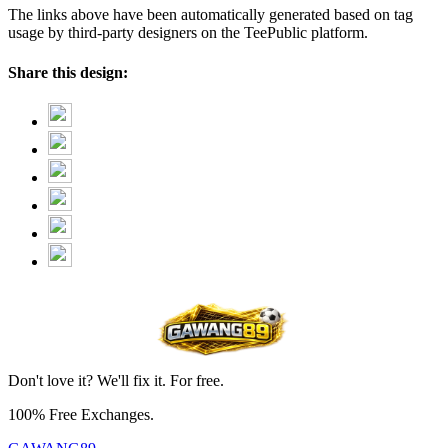
The links above have been automatically generated based on tag
usage by third-party designers on the TeePublic platform.
Share this design:
Don't love it? We'll fix it. For free.
100% Free Exchanges.