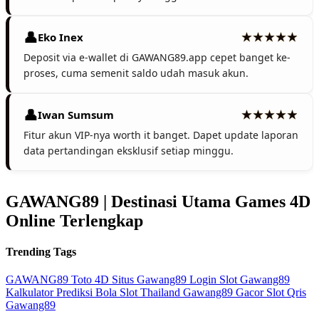
Eko Inex
Deposit via e-wallet di GAWANG89.app cepet banget ke-
proses, cuma semenit saldo udah masuk akun.
Iwan Sumsum
Fitur akun VIP-nya worth it banget. Dapet update laporan
data pertandingan eksklusif setiap minggu.
GAWANG89 | Destinasi Utama Games 4D
Online Terlengkap
Trending Tags
GAWANG89
Toto 4D
Situs Gawang89 Login
Slot Gawang89
Kalkulator Prediksi Bola
Slot Thailand
Gawang89 Gacor
Slot Qris
Gawang89