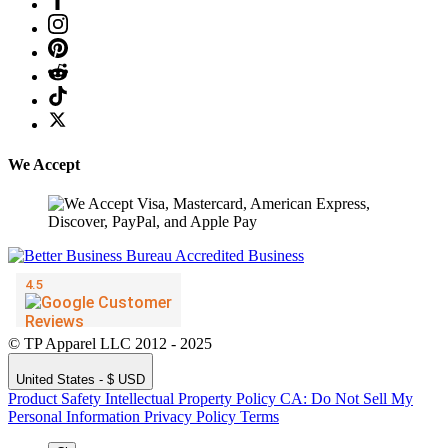
We Accept
© TP Apparel LLC 2012 - 2025
United States - $ USD
Product Safety
Intellectual Property Policy
CA: Do Not Sell My
Personal Information
Privacy Policy
Terms