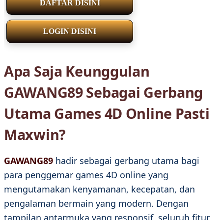
DAFTAR DISINI
LOGIN DISINI
Apa Saja Keunggulan
GAWANG89 Sebagai Gerbang
Utama Games 4D Online Pasti
Maxwin?
GAWANG89
hadir sebagai gerbang utama bagi
para penggemar games 4D online yang
mengutamakan kenyamanan, kecepatan, dan
pengalaman bermain yang modern. Dengan
tampilan antarmuka yang responsif, seluruh fitur