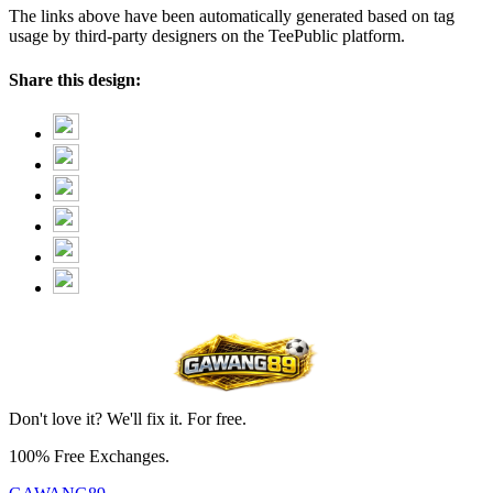
The links above have been automatically generated based on tag
usage by third-party designers on the TeePublic platform.
Share this design:
Don't love it? We'll fix it. For free.
100% Free Exchanges.