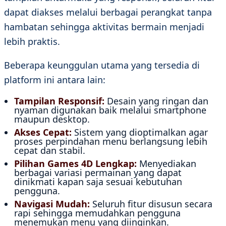
dapat diakses melalui berbagai perangkat tanpa
hambatan sehingga aktivitas bermain menjadi
lebih praktis.
Beberapa keunggulan utama yang tersedia di
platform ini antara lain:
Tampilan Responsif:
Desain yang ringan dan
nyaman digunakan baik melalui smartphone
maupun desktop.
Akses Cepat:
Sistem yang dioptimalkan agar
proses perpindahan menu berlangsung lebih
cepat dan stabil.
Pilihan Games 4D Lengkap:
Menyediakan
berbagai variasi permainan yang dapat
dinikmati kapan saja sesuai kebutuhan
pengguna.
Navigasi Mudah:
Seluruh fitur disusun secara
rapi sehingga memudahkan pengguna
menemukan menu yang diinginkan.