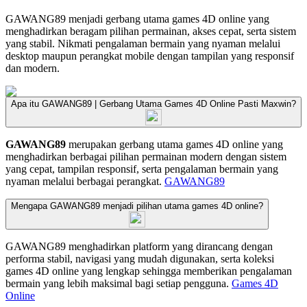
GAWANG89 menjadi gerbang utama games 4D online yang
menghadirkan beragam pilihan permainan, akses cepat, serta sistem
yang stabil. Nikmati pengalaman bermain yang nyaman melalui
desktop maupun perangkat mobile dengan tampilan yang responsif
dan modern.
Apa itu GAWANG89 | Gerbang Utama Games 4D Online Pasti Maxwin?
GAWANG89
merupakan gerbang utama games 4D online yang
menghadirkan berbagai pilihan permainan modern dengan sistem
yang cepat, tampilan responsif, serta pengalaman bermain yang
nyaman melalui berbagai perangkat.
GAWANG89
Mengapa GAWANG89 menjadi pilihan utama games 4D online?
GAWANG89 menghadirkan platform yang dirancang dengan
performa stabil, navigasi yang mudah digunakan, serta koleksi
games 4D online yang lengkap sehingga memberikan pengalaman
bermain yang lebih maksimal bagi setiap pengguna.
Games 4D
Online