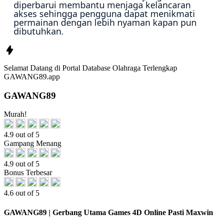
diperbarui membantu menjaga kelancaran
akses sehingga pengguna dapat menikmati
permainan dengan lebih nyaman kapan pun
dibutuhkan.
Selamat Datang di Portal Database Olahraga Terlengkap
GAWANG89.app
GAWANG89
Murah!
4.9 out of 5
Gampang Menang
4.9 out of 5
Bonus Terbesar
4.6 out of 5
GAWANG89 | Gerbang Utama Games 4D Online Pasti Maxwin