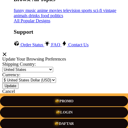
funny
music
anime
movies
television
sports
sci-fi
vintage
animals
drinks
food
politics
All Popular Designs
Support
Order Status
FAQ
Contact Us
Update Your Browsing Preferences
Shipping Country:
Currency:
Cancel
PROMO
LOGIN
Katie:
5'10"
160
DAFTAR