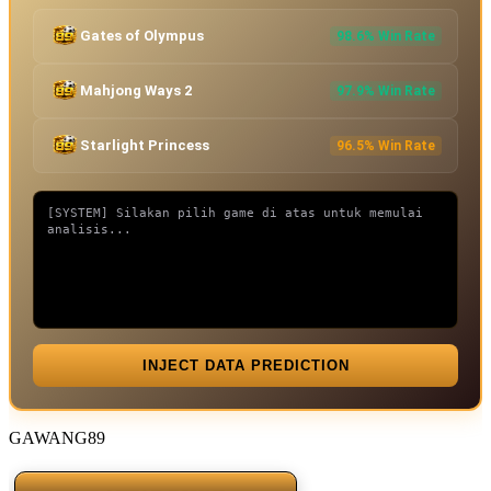
Gates of Olympus
98.6% Win Rate
Mahjong Ways 2
97.9% Win Rate
Starlight Princess
96.5% Win Rate
[SYSTEM] Silakan pilih game di atas untuk memulai
analisis...
INJECT DATA PREDICTION
GAWANG89