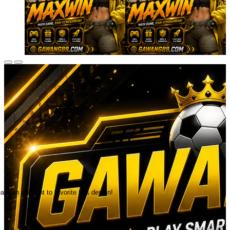
ate an account to favorite this design!