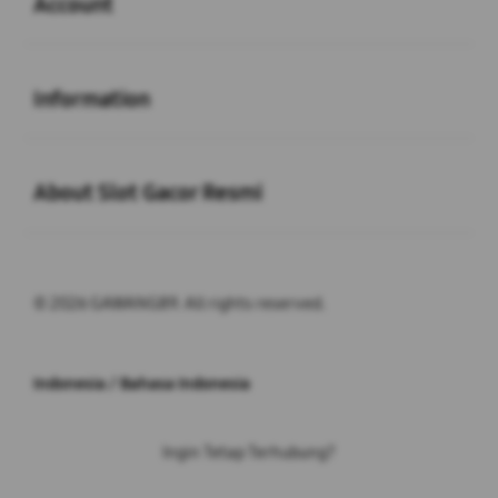
Account
Buka
Information
Buka
About Slot Gacor Resmi
© 2026 GAWANG89. All rights reserved.
Indonesia / Bahasa Indonesia
Ingin Tetap Terhubung?