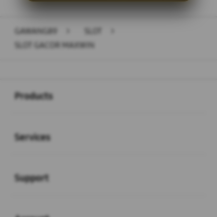
Layer Popup Close
GAWANG89
>
SLOT
>
SLOT GACOR MAXWIN
Buka
Footer Navigation
Products
Buka
Services
Buka
Support
Buka