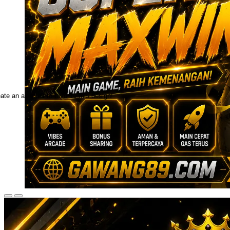
ate an account to favorite this design!