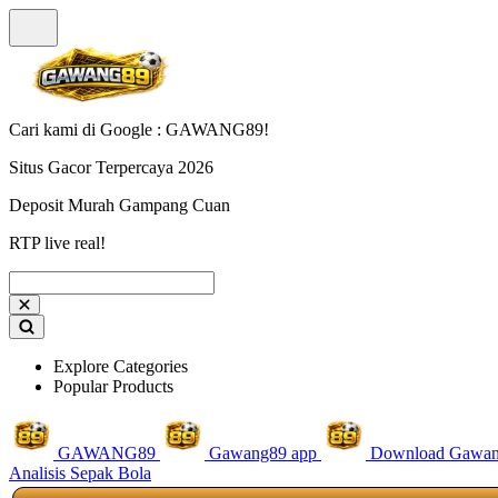
Cari kami di Google : GAWANG89!
Situs Gacor Terpercaya 2026
Deposit Murah Gampang Cuan
RTP live real!
Explore Categories
Popular Products
GAWANG89
Gawang89 app
Download Gawan
Analisis Sepak Bola