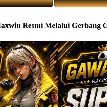
 Maxwin Resmi Melalui Gerban