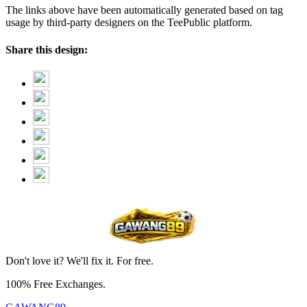
The links above have been automatically generated based on tag
usage by third-party designers on the TeePublic platform.
Share this design:
Don't love it? We'll fix it. For free.
100% Free Exchanges.