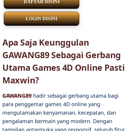
DAFTAR DISINI
LOGIN DISINI
Apa Saja Keunggulan
GAWANG89 Sebagai Gerbang
Utama Games 4D Online Pasti
Maxwin?
GAWANG89
hadir sebagai gerbang utama bagi
para penggemar games 4D online yang
mengutamakan kenyamanan, kecepatan, dan
pengalaman bermain yang modern. Dengan
tampilan antarmuka yang responsif, seluruh fitur