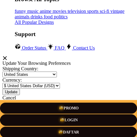
funny
music
anime
movies
television
sports
sci-fi
vintage
animals
drinks
food
politics
All Popular Designs
Support
Order Status
FAQ
Contact Us
Update Your Browsing Preferences
Shipping Country:
Currency:
Cancel
PROMO
LOGIN
Katie:
5'10"
160
DAFTAR