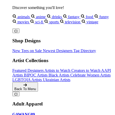
Discover something you'll love!
animals
anime
drinks
fantasy
food
funny
movies
sci-fi
sports
television
vintage
Shop Designs
New Tees on Sale
Newest Designers
Tag Directory
Artist Collections
Featured Designers
Artists to Watch
Creators to Watch
AAPI
Artists
BIPOC Artists
Black Artists
Celebrate Women Artists
LGBTQIA Artists
Ukrainian Artists
Back To Menu
Adult Apparel
GAWANG89