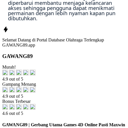
diperbarui membantu menjaga kelancaran
akses sehingga pengguna dapat menikmati
permainan dengan lebih nyaman kapan pun
dibutuhkan.
Selamat Datang di Portal Database Olahraga Terlengkap
GAWANG89.app
GAWANG89
Murah!
4.9 out of 5
Gampang Menang
4.9 out of 5
Bonus Terbesar
4.6 out of 5
GAWANG89 | Gerbang Utama Games 4D Online Pasti Maxwin