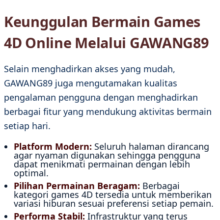
Keunggulan Bermain Games
4D Online Melalui GAWANG89
Selain menghadirkan akses yang mudah,
GAWANG89 juga mengutamakan kualitas
pengalaman pengguna dengan menghadirkan
berbagai fitur yang mendukung aktivitas bermain
setiap hari.
Platform Modern:
Seluruh halaman dirancang
agar nyaman digunakan sehingga pengguna
dapat menikmati permainan dengan lebih
optimal.
Pilihan Permainan Beragam:
Berbagai
kategori games 4D tersedia untuk memberikan
variasi hiburan sesuai preferensi setiap pemain.
Performa Stabil:
Infrastruktur yang terus