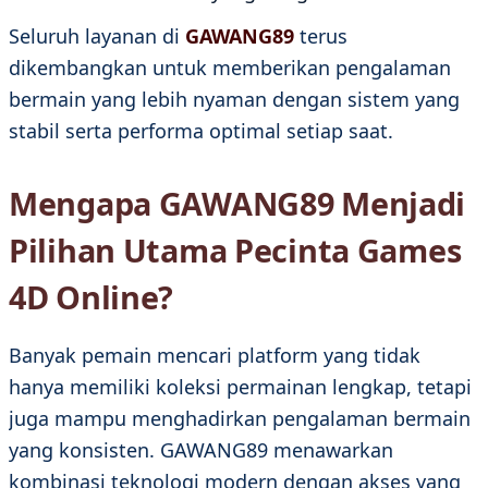
Seluruh layanan di
GAWANG89
terus
dikembangkan untuk memberikan pengalaman
bermain yang lebih nyaman dengan sistem yang
stabil serta performa optimal setiap saat.
Mengapa GAWANG89 Menjadi
Pilihan Utama Pecinta Games
4D Online?
Banyak pemain mencari platform yang tidak
hanya memiliki koleksi permainan lengkap, tetapi
juga mampu menghadirkan pengalaman bermain
yang konsisten. GAWANG89 menawarkan
kombinasi teknologi modern dengan akses yang