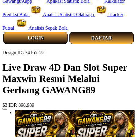
Gawang89.app
Aplikasi Statistik Bola
Kalkulator
Prediksi Bola
Analisis Statistik Olahraga
Tracker
Futsal
Analisis Sepak Bola
LOGIN
DAFTAR
Design ID: 74165272
Live Draw 4D Dan Slot Super
Maxwin Resmi Melalui
Gerbang GAWANG89
$3
IDR 898,989