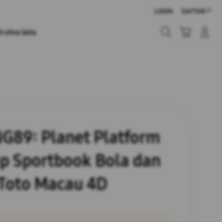
LOGIN
DAFTAR
Cari
Troli
Login/Sign-Up
S situs bola
Cari
89: Planet Platform
p Sportbook Bola dan
Toto Macau 4D