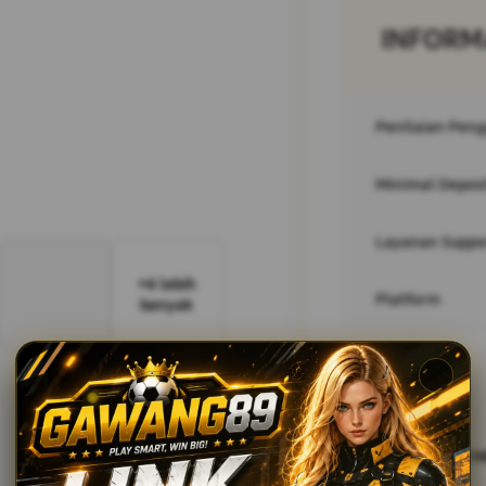
INFORM
Penilaian Pen
Minimal Deposi
Layanan Suppo
+4 lebih
Platform
banyak
BONUS NEW M