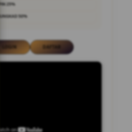
PIN 25%
RUNGKAD 50%
LOGIN
DAFTAR