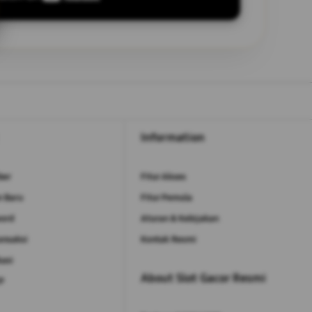
Information
ber
Fitur Akses
n Baru
Fitur Pemula
ord
Aturan & Kebijakan
ansaksi
Kontak Resmi
kasi
About Slot Gacor Resmi
P