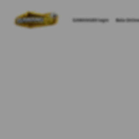
Skip
to
content
GAWANG89 login
Bola Onlin