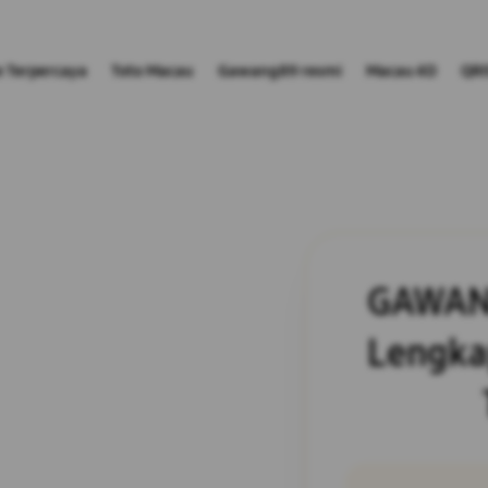
e Terpercaya
Toto Macau
Gawang89 resmi
Macau 4D
QRI
GAWANG
Lengka