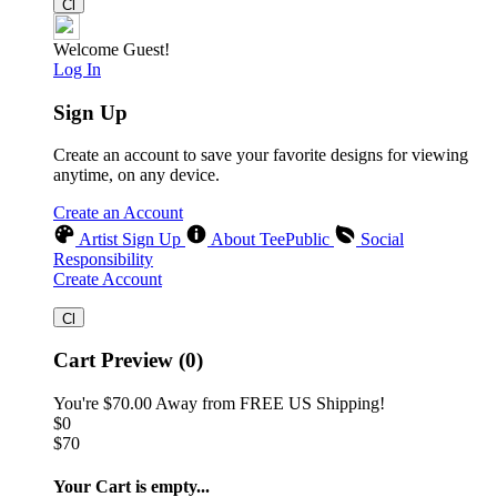
Welcome Guest!
Log In
Sign Up
Create an account to save your favorite designs for viewing
anytime, on any device.
Create an Account
Artist Sign Up
About TeePublic
Social
Responsibility
Create Account
Cart Preview (0)
You're
$70.00
Away from
FREE US Shipping!
$0
$70
Your Cart is empty...