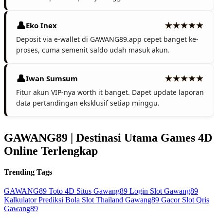
Eko Inex
Deposit via e-wallet di GAWANG89.app cepet banget ke-
proses, cuma semenit saldo udah masuk akun.
Iwan Sumsum
Fitur akun VIP-nya worth it banget. Dapet update laporan
data pertandingan eksklusif setiap minggu.
GAWANG89 | Destinasi Utama Games 4D
Online Terlengkap
Trending Tags
GAWANG89
Toto 4D
Situs Gawang89 Login
Slot Gawang89
Kalkulator Prediksi Bola
Slot Thailand
Gawang89 Gacor
Slot Qris
Gawang89