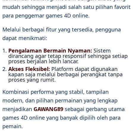
mudah sehingga menjadi salah satu pilihan favorit
para penggemar games 4D online.
Melalui berbagai fitur yang tersedia, pengguna
dapat menikmati:
Pengalaman Bermain Nyaman:
Sistem
dirancang agar tetap responsif sehingga setiap
proses berjalan lebih lancar.
Akses Fleksibel:
Platform dapat digunakan
kapan saja melalui berbagai perangkat tanpa
proses yang rumit.
Kombinasi performa yang stabil, tampilan
modern, dan pilihan permainan yang lengkap
menjadikan
GAWANG89
sebagai gerbang utama
games 4D online yang banyak dipilih oleh para
pemain.