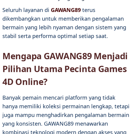
Seluruh layanan di
GAWANG89
terus
dikembangkan untuk memberikan pengalaman
bermain yang lebih nyaman dengan sistem yang
stabil serta performa optimal setiap saat.
Mengapa GAWANG89 Menjadi
Pilihan Utama Pecinta Games
4D Online?
Banyak pemain mencari platform yang tidak
hanya memiliki koleksi permainan lengkap, tetapi
juga mampu menghadirkan pengalaman bermain
yang konsisten. GAWANG89 menawarkan
kombinasi teknologi modern dengan akses yang