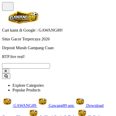
Cari kami di Google : GAWANG89!
Situs Gacor Terpercaya 2026
Deposit Murah Gampang Cuan
RTP live real!
Explore Categories
Popular Products
GAWANG89
Gawang89 app
Download