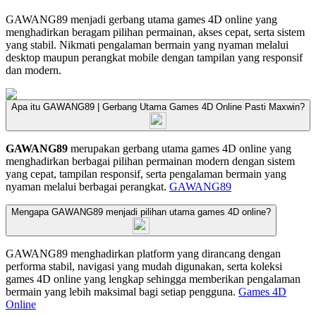
GAWANG89 menjadi gerbang utama games 4D online yang
menghadirkan beragam pilihan permainan, akses cepat, serta sistem
yang stabil. Nikmati pengalaman bermain yang nyaman melalui
desktop maupun perangkat mobile dengan tampilan yang responsif
dan modern.
Apa itu GAWANG89 | Gerbang Utama Games 4D Online Pasti Maxwin?
GAWANG89
merupakan gerbang utama games 4D online yang
menghadirkan berbagai pilihan permainan modern dengan sistem
yang cepat, tampilan responsif, serta pengalaman bermain yang
nyaman melalui berbagai perangkat.
GAWANG89
Mengapa GAWANG89 menjadi pilihan utama games 4D online?
GAWANG89 menghadirkan platform yang dirancang dengan
performa stabil, navigasi yang mudah digunakan, serta koleksi
games 4D online yang lengkap sehingga memberikan pengalaman
bermain yang lebih maksimal bagi setiap pengguna.
Games 4D
Online