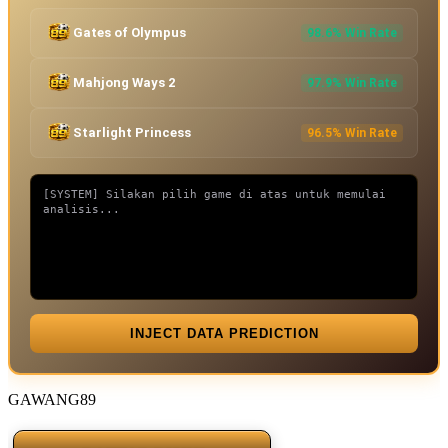
Gates of Olympus
98.6% Win Rate
Mahjong Ways 2
97.9% Win Rate
Starlight Princess
96.5% Win Rate
[SYSTEM] Silakan pilih game di atas untuk memulai
analisis...
INJECT DATA PREDICTION
GAWANG89