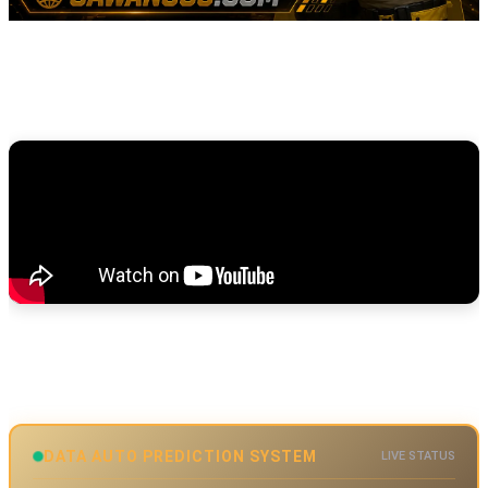
DATA AUTO PREDICTION SYSTEM
LIVE STATUS