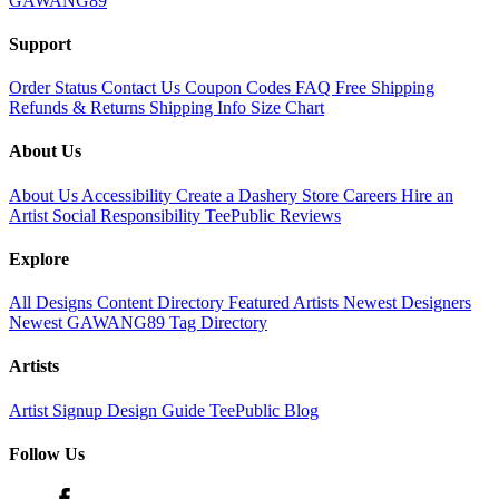
GAWANG89
Support
Order Status
Contact Us
Coupon Codes
FAQ
Free Shipping
Refunds & Returns
Shipping Info
Size Chart
About Us
About Us
Accessibility
Create a Dashery Store
Careers
Hire an
Artist
Social Responsibility
TeePublic Reviews
Explore
All Designs
Content Directory
Featured Artists
Newest Designers
Newest GAWANG89
Tag Directory
Artists
Artist Signup
Design Guide
TeePublic Blog
Follow Us