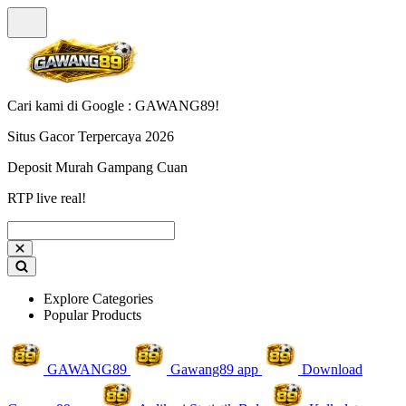
Cari kami di Google : GAWANG89!
Situs Gacor Terpercaya 2026
Deposit Murah Gampang Cuan
RTP live real!
Explore Categories
Popular Products
GAWANG89
Gawang89 app
Download