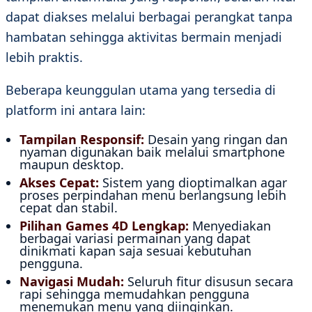
dapat diakses melalui berbagai perangkat tanpa
hambatan sehingga aktivitas bermain menjadi
lebih praktis.
Beberapa keunggulan utama yang tersedia di
platform ini antara lain:
Tampilan Responsif:
Desain yang ringan dan
nyaman digunakan baik melalui smartphone
maupun desktop.
Akses Cepat:
Sistem yang dioptimalkan agar
proses perpindahan menu berlangsung lebih
cepat dan stabil.
Pilihan Games 4D Lengkap:
Menyediakan
berbagai variasi permainan yang dapat
dinikmati kapan saja sesuai kebutuhan
pengguna.
Navigasi Mudah:
Seluruh fitur disusun secara
rapi sehingga memudahkan pengguna
menemukan menu yang diinginkan.