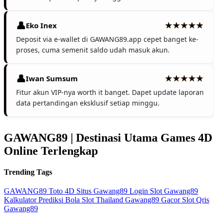
Eko Inex
Deposit via e-wallet di GAWANG89.app cepet banget ke-
proses, cuma semenit saldo udah masuk akun.
Iwan Sumsum
Fitur akun VIP-nya worth it banget. Dapet update laporan
data pertandingan eksklusif setiap minggu.
GAWANG89 | Destinasi Utama Games 4D
Online Terlengkap
Trending Tags
GAWANG89
Toto 4D
Situs Gawang89 Login
Slot Gawang89
Kalkulator Prediksi Bola
Slot Thailand
Gawang89 Gacor
Slot Qris
Gawang89