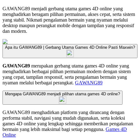
GAWANG89 menjadi gerbang utama games 4D online yang
menghadirkan beragam pilihan permainan, akses cepat, serta sistem
yang stabil. Nikmati pengalaman bermain yang nyaman melalui
desktop maupun perangkat mobile dengan tampilan yang responsif
dan modern.
Apa itu GAWANG89 | Gerbang Utama Games 4D Online Pasti Maxwin?
GAWANG89
merupakan gerbang utama games 4D online yang
menghadirkan berbagai pilihan permainan modern dengan sistem
yang cepat, tampilan responsif, serta pengalaman bermain yang
nyaman melalui berbagai perangkat.
GAWANG89
Mengapa GAWANG89 menjadi pilihan utama games 4D online?
GAWANG89 menghadirkan platform yang dirancang dengan
performa stabil, navigasi yang mudah digunakan, serta koleksi
games 4D online yang lengkap sehingga memberikan pengalaman
bermain yang lebih maksimal bagi setiap pengguna.
Games 4D
Online