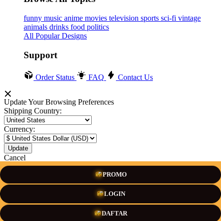
funny
music
anime
movies
television
sports
sci-fi
vintage
animals
drinks
food
politics
All Popular Designs
Support
Order Status
FAQ
Contact Us
Update Your Browsing Preferences
Shipping Country:
Currency:
Cancel
PROMO
LOGIN
Katie:
5'10"
160
DAFTAR