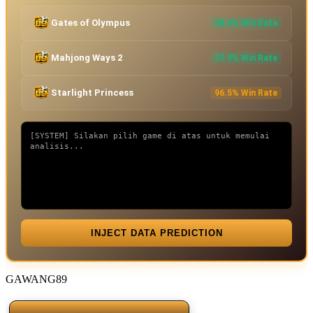
Gates of Olympus
98.6% Win Rate
Mahjong Ways 2
97.9% Win Rate
Starlight Princess
96.5% Win Rate
[SYSTEM] Silakan pilih game di atas untuk memulai
analisis...
INJECT DATA PREDICTION
GAWANG89