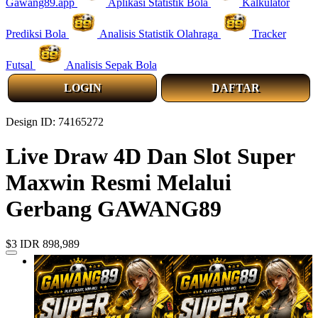
Gawang89.app
Aplikasi Statistik Bola
Kalkulator
Prediksi Bola
Analisis Statistik Olahraga
Tracker
Futsal
Analisis Sepak Bola
LOGIN
DAFTAR
Design ID: 74165272
Live Draw 4D Dan Slot Super
Maxwin Resmi Melalui
Gerbang GAWANG89
$3
IDR 898,989