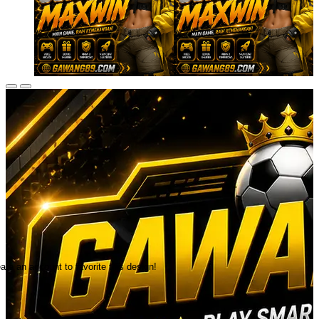
ate an account to favorite this design!