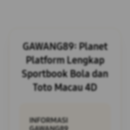
GAWANG89: Planet
Platform Lengkap
Sportbook Bola dan
Toto Macau 4D
INFORMASI
GAWANG89