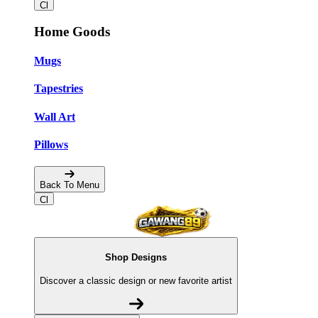
Home Goods
Mugs
Tapestries
Wall Art
Pillows
Back To Menu
Shop Designs
Discover a classic design or new favorite artist