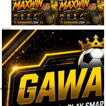
ate an account to favorite this design!