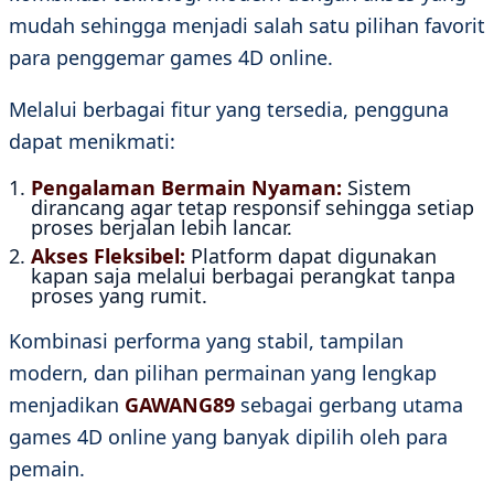
mudah sehingga menjadi salah satu pilihan favorit
para penggemar games 4D online.
Melalui berbagai fitur yang tersedia, pengguna
dapat menikmati:
Pengalaman Bermain Nyaman:
Sistem
dirancang agar tetap responsif sehingga setiap
proses berjalan lebih lancar.
Akses Fleksibel:
Platform dapat digunakan
kapan saja melalui berbagai perangkat tanpa
proses yang rumit.
Kombinasi performa yang stabil, tampilan
modern, dan pilihan permainan yang lengkap
menjadikan
GAWANG89
sebagai gerbang utama
games 4D online yang banyak dipilih oleh para
pemain.