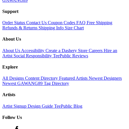
GAWANG89
Support
Order Status
Contact Us
Coupon Codes
FAQ
Free Shipping
Refunds & Returns
Shipping Info
Size Chart
About Us
About Us
Accessibility
Create a Dashery Store
Careers
Hire an
Artist
Social Responsibility
TeePublic Reviews
Explore
All Designs
Content Directory
Featured Artists
Newest Designers
Newest GAWANG89
Tag Directory
Artists
Artist Signup
Design Guide
TeePublic Blog
Follow Us