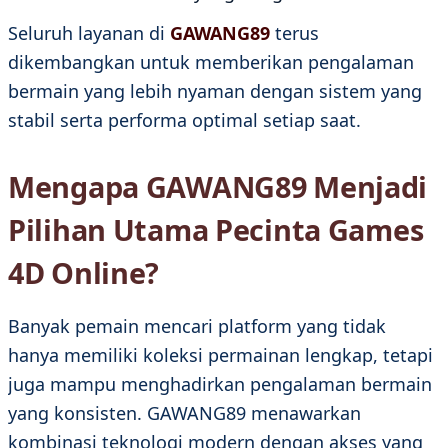
Seluruh layanan di
GAWANG89
terus
dikembangkan untuk memberikan pengalaman
bermain yang lebih nyaman dengan sistem yang
stabil serta performa optimal setiap saat.
Mengapa GAWANG89 Menjadi
Pilihan Utama Pecinta Games
4D Online?
Banyak pemain mencari platform yang tidak
hanya memiliki koleksi permainan lengkap, tetapi
juga mampu menghadirkan pengalaman bermain
yang konsisten. GAWANG89 menawarkan
kombinasi teknologi modern dengan akses yang