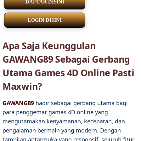
DAFTAR DISINI
LOGIN DISINI
Apa Saja Keunggulan
GAWANG89 Sebagai Gerbang
Utama Games 4D Online Pasti
Maxwin?
GAWANG89
hadir sebagai gerbang utama bagi
para penggemar games 4D online yang
mengutamakan kenyamanan, kecepatan, dan
pengalaman bermain yang modern. Dengan
tampilan antarmuka yang responsif, seluruh fitur