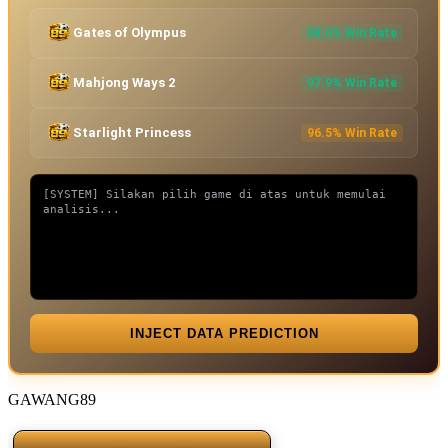
Gates of Olympus
98.6% Win Rate
Mahjong Ways 2
97.9% Win Rate
Starlight Princess
96.5% Win Rate
[SYSTEM] Silakan pilih game di atas untuk memulai
analisis...
INJECT DATA PREDICTION
GAWANG89