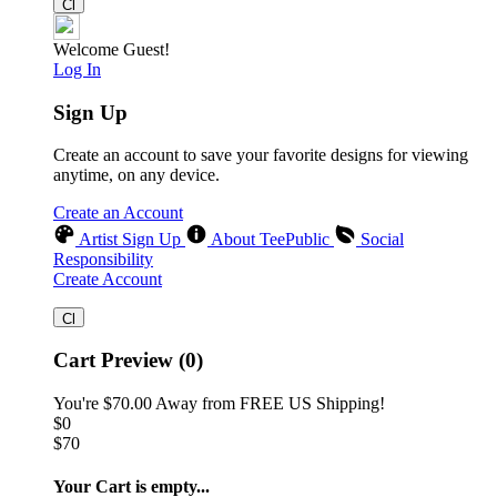
Welcome Guest!
Log In
Sign Up
Create an account to save your favorite designs for viewing
anytime, on any device.
Create an Account
Artist Sign Up
About TeePublic
Social
Responsibility
Create Account
Cart Preview (0)
You're
$70.00
Away from
FREE US Shipping!
$0
$70
Your Cart is empty...