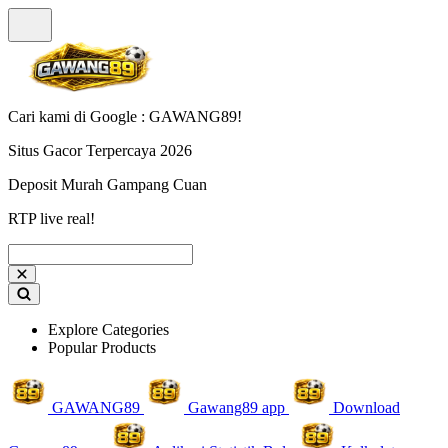
Cari kami di Google : GAWANG89!
Situs Gacor Terpercaya 2026
Deposit Murah Gampang Cuan
RTP live real!
Explore Categories
Popular Products
GAWANG89
Gawang89 app
Download