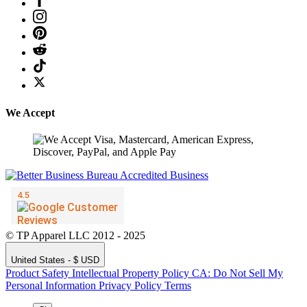
We Accept
© TP Apparel LLC 2012 - 2025
United States - $ USD
Product Safety
Intellectual Property Policy
CA: Do Not Sell My
Personal Information
Privacy Policy
Terms