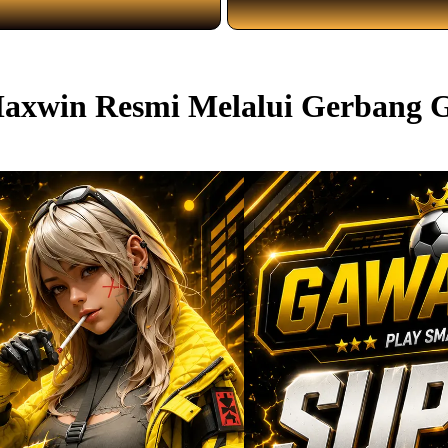
 Maxwin Resmi Melalui Gerban