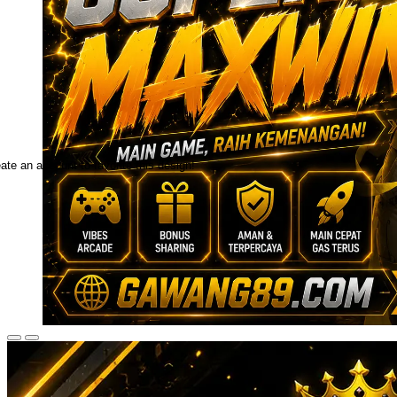
ate an account to favorite this design!