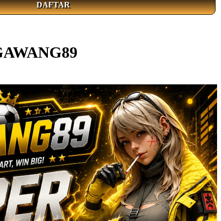
DAFTAR
g GAWANG89