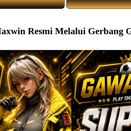
 Maxwin Resmi Melalui Gerban