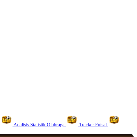
Analisis Statistik Olahraga
Tracker Futsal