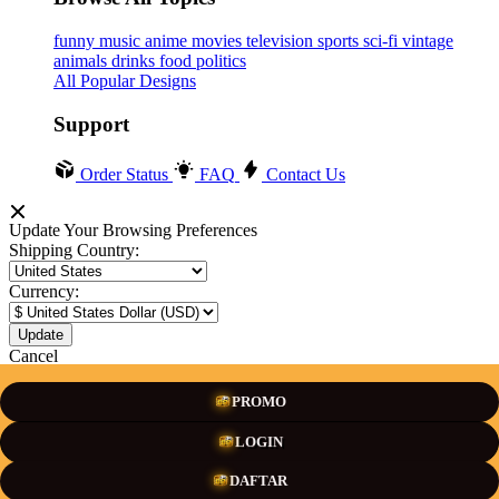
funny
music
anime
movies
television
sports
sci-fi
vintage
animals
drinks
food
politics
All Popular Designs
Support
Order Status
FAQ
Contact Us
Update Your Browsing Preferences
Shipping Country:
Currency:
Cancel
PROMO
LOGIN
Katie:
5'10"
160
DAFTAR