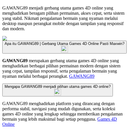
GAWANG89 menjadi gerbang utama games 4D online yang
menghadirkan beragam pilihan permainan, akses cepat, serta sistem
yang stabil. Nikmati pengalaman bermain yang nyaman melalui
desktop maupun perangkat mobile dengan tampilan yang responsif
dan modern.
Apa itu GAWANG89 | Gerbang Utama Games 4D Online Pasti Maxwin?
GAWANG89
merupakan gerbang utama games 4D online yang
menghadirkan berbagai pilihan permainan modern dengan sistem
yang cepat, tampilan responsif, serta pengalaman bermain yang
nyaman melalui berbagai perangkat.
GAWANG89
Mengapa GAWANG89 menjadi pilihan utama games 4D online?
GAWANG89 menghadirkan platform yang dirancang dengan
performa stabil, navigasi yang mudah digunakan, serta koleksi
games 4D online yang lengkap sehingga memberikan pengalaman
bermain yang lebih maksimal bagi setiap pengguna.
Games 4D
Online