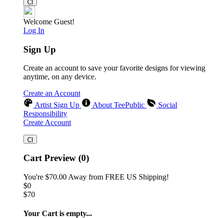
Welcome Guest!
Log In
Sign Up
Create an account to save your favorite designs for viewing
anytime, on any device.
Create an Account
Artist Sign Up
About TeePublic
Social
Responsibility
Create Account
Cart Preview (0)
You're
$70.00
Away from
FREE US Shipping!
$0
$70
Your Cart is empty...