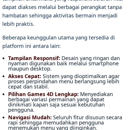
dapat diakses melalui berbagai perangkat tanpa
hambatan sehingga aktivitas bermain menjadi
lebih praktis.
Beberapa keunggulan utama yang tersedia di
platform ini antara lain:
Tampilan Responsif:
Desain yang ringan dan
nyaman digunakan baik melalui smartphone
maupun desktop.
Akses Cepat:
Sistem yang dioptimalkan agar
proses perpindahan menu berlangsung lebih
cepat dan stabil.
Pilihan Games 4D Lengkap:
Menyediakan
berbagai variasi permainan yang dapat
dinikmati kapan saja sesuai kebutuhan
pengguna.
Navigasi Mudah:
Seluruh fitur disusun secara
rapi sehingga memudahkan pengguna
menemukan menu yang diinginkan.