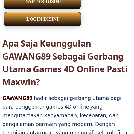
DAFTAR DISINI
LOGIN DISINI
Apa Saja Keunggulan
GAWANG89 Sebagai Gerbang
Utama Games 4D Online Pasti
Maxwin?
GAWANG89
hadir sebagai gerbang utama bagi
para penggemar games 4D online yang
mengutamakan kenyamanan, kecepatan, dan
pengalaman bermain yang modern. Dengan
tampilan antarmuka yang responsif, seluruh fitur