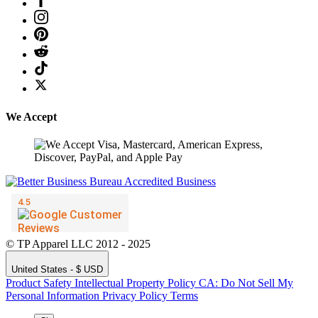
We Accept
© TP Apparel LLC 2012 - 2025
United States - $ USD
Product Safety
Intellectual Property Policy
CA: Do Not Sell My
Personal Information
Privacy Policy
Terms