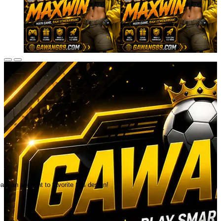
ate an account to favorite this design!