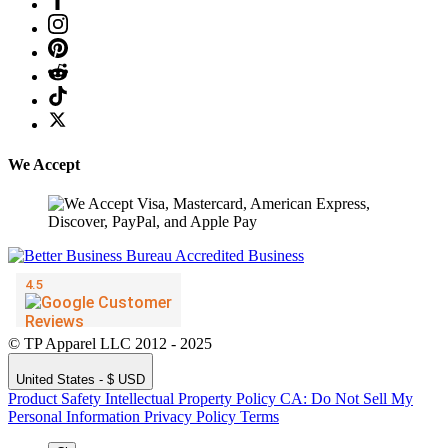
We Accept
© TP Apparel LLC 2012 - 2025
United States - $ USD
Product Safety
Intellectual Property Policy
CA: Do Not Sell My
Personal Information
Privacy Policy
Terms