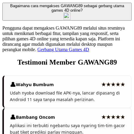
Bagaimana cara mengakses GAWANG89 sebagai gerbang utama
games 4D online?
Pengguna dapat mengakses GAWANG89 melalui situs resminya
untuk menikmati berbagai fitur, tampilan yang responsif, serta
pilihan games 4D online yang tersedia kapan saja. Platform ini
dirancang agar mudah digunakan melalui desktop maupun
perangkat mobile.
Gerbang Utama Games 4D
Testimoni Member GAWANG89
Wahyu Bumbum
Udah nyoba download file APK-nya, lancar dipasang di
Android 11 saya tanpa masalah perizinan.
Bambang Oncom
Aplikasi ini terbukti ngebantu saya nyaring tim-tim gacor
buat tiket prediksi parlay mingguan.