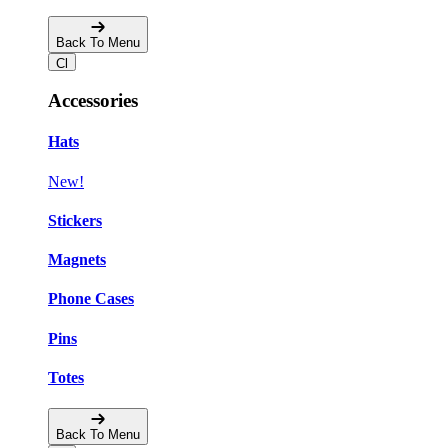
Back To Menu
Accessories
Hats
New!
Stickers
Magnets
Phone Cases
Pins
Totes
Back To Menu