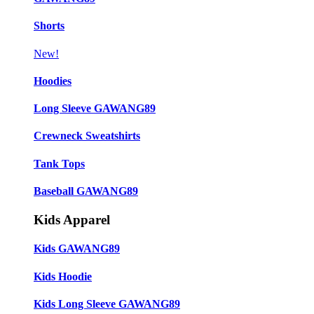
Shorts
New!
Hoodies
Long Sleeve GAWANG89
Crewneck Sweatshirts
Tank Tops
Baseball GAWANG89
Kids Apparel
Kids GAWANG89
Kids Hoodie
Kids Long Sleeve GAWANG89