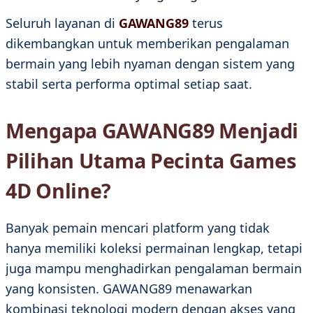
Seluruh layanan di
GAWANG89
terus
dikembangkan untuk memberikan pengalaman
bermain yang lebih nyaman dengan sistem yang
stabil serta performa optimal setiap saat.
Mengapa GAWANG89 Menjadi
Pilihan Utama Pecinta Games
4D Online?
Banyak pemain mencari platform yang tidak
hanya memiliki koleksi permainan lengkap, tetapi
juga mampu menghadirkan pengalaman bermain
yang konsisten. GAWANG89 menawarkan
kombinasi teknologi modern dengan akses yang