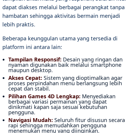
dapat diakses melalui berbagai perangkat tanpa
hambatan sehingga aktivitas bermain menjadi
lebih praktis.
Beberapa keunggulan utama yang tersedia di
platform ini antara lain:
Tampilan Responsif:
Desain yang ringan dan
nyaman digunakan baik melalui smartphone
maupun desktop.
Akses Cepat:
Sistem yang dioptimalkan agar
proses perpindahan menu berlangsung lebih
cepat dan stabil.
Pilihan Games 4D Lengkap:
Menyediakan
berbagai variasi permainan yang dapat
dinikmati kapan saja sesuai kebutuhan
pengguna.
Navigasi Mudah:
Seluruh fitur disusun secara
rapi sehingga memudahkan pengguna
menemukan menu yang diinginkan.