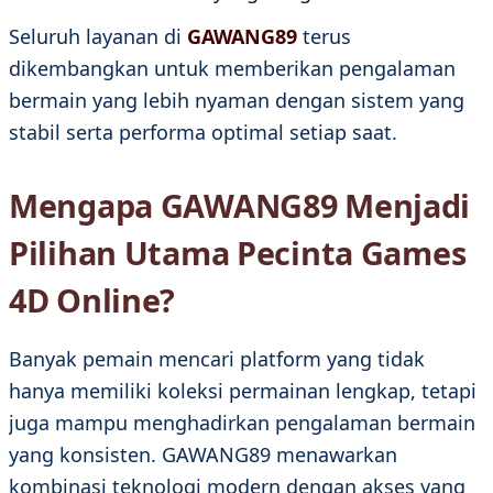
Seluruh layanan di
GAWANG89
terus
dikembangkan untuk memberikan pengalaman
bermain yang lebih nyaman dengan sistem yang
stabil serta performa optimal setiap saat.
Mengapa GAWANG89 Menjadi
Pilihan Utama Pecinta Games
4D Online?
Banyak pemain mencari platform yang tidak
hanya memiliki koleksi permainan lengkap, tetapi
juga mampu menghadirkan pengalaman bermain
yang konsisten. GAWANG89 menawarkan
kombinasi teknologi modern dengan akses yang