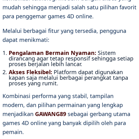
mudah sehingga menjadi salah satu pilihan favorit
para penggemar games 4D online.
Melalui berbagai fitur yang tersedia, pengguna
dapat menikmati:
Pengalaman Bermain Nyaman:
Sistem
dirancang agar tetap responsif sehingga setiap
proses berjalan lebih lancar.
Akses Fleksibel:
Platform dapat digunakan
kapan saja melalui berbagai perangkat tanpa
proses yang rumit.
Kombinasi performa yang stabil, tampilan
modern, dan pilihan permainan yang lengkap
menjadikan
GAWANG89
sebagai gerbang utama
games 4D online yang banyak dipilih oleh para
pemain.