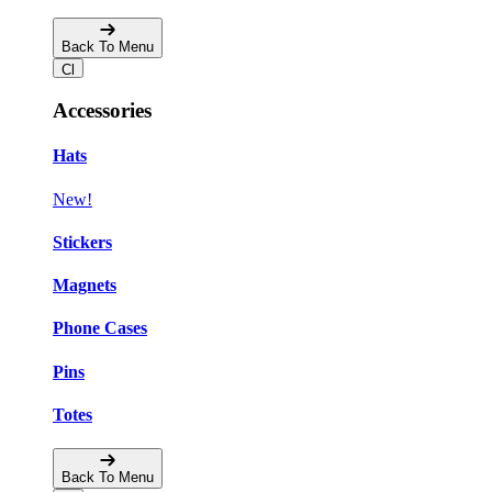
Back To Menu
Accessories
Hats
New!
Stickers
Magnets
Phone Cases
Pins
Totes
Back To Menu