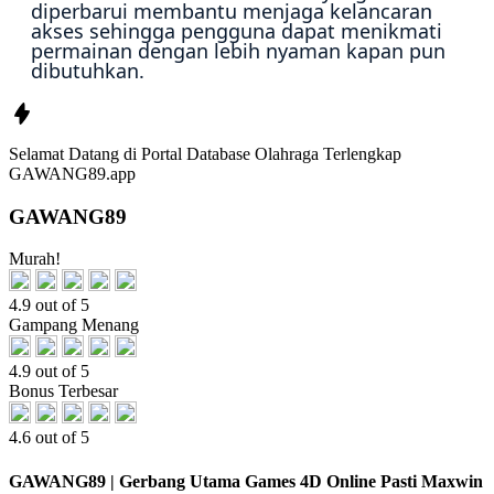
diperbarui membantu menjaga kelancaran
akses sehingga pengguna dapat menikmati
permainan dengan lebih nyaman kapan pun
dibutuhkan.
Selamat Datang di Portal Database Olahraga Terlengkap
GAWANG89.app
GAWANG89
Murah!
4.9 out of 5
Gampang Menang
4.9 out of 5
Bonus Terbesar
4.6 out of 5
GAWANG89 | Gerbang Utama Games 4D Online Pasti Maxwin