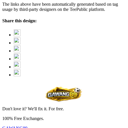
The links above have been automatically generated based on tag
usage by third-party designers on the TeePublic platform.
Share this design:
Don't love it? We'll fix it. For free.
100% Free Exchanges.