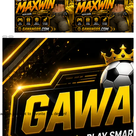
ate an account to favorite this design!