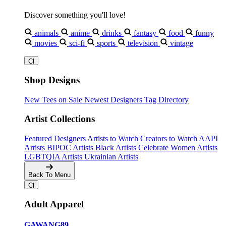
Discover something you'll love!
animals
anime
drinks
fantasy
food
funny
movies
sci-fi
sports
television
vintage
Shop Designs
New Tees on Sale
Newest Designers
Tag Directory
Artist Collections
Featured Designers
Artists to Watch
Creators to Watch
AAPI
Artists
BIPOC Artists
Black Artists
Celebrate Women Artists
LGBTQIA Artists
Ukrainian Artists
Back To Menu
Adult Apparel
GAWANG89