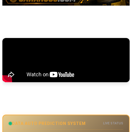
DATA AUTO PREDICTION SYSTEM
LIVE STATUS