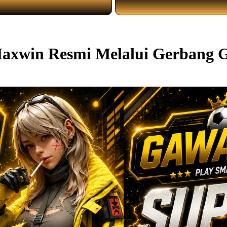
 Maxwin Resmi Melalui Gerban