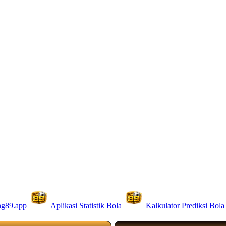
g89.app
Aplikasi Statistik Bola
Kalkulator Prediksi Bola