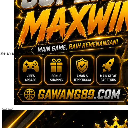
ate an account to favorite this design!