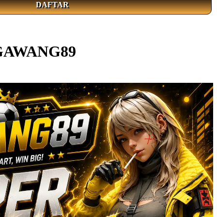
DAFTAR
g GAWANG89