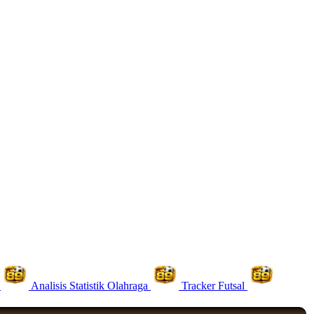
Analisis Statistik Olahraga
Tracker Futsal