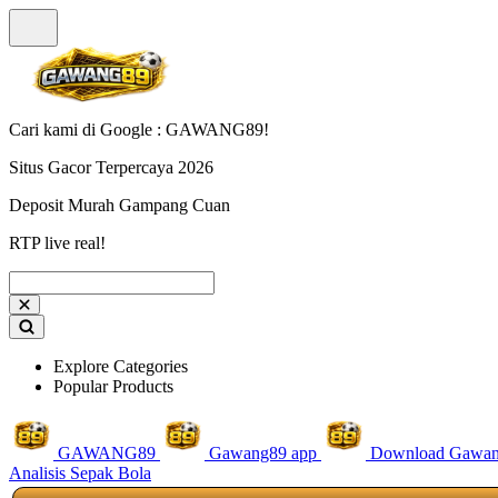
Cari kami di Google : GAWANG89!
Situs Gacor Terpercaya 2026
Deposit Murah Gampang Cuan
RTP live real!
Explore Categories
Popular Products
GAWANG89
Gawang89 app
Download Gawan
Analisis Sepak Bola