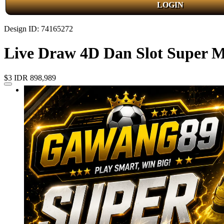
LOGIN
Design ID: 74165272
Live Draw 4D Dan Slot Super
$3
IDR 898,989