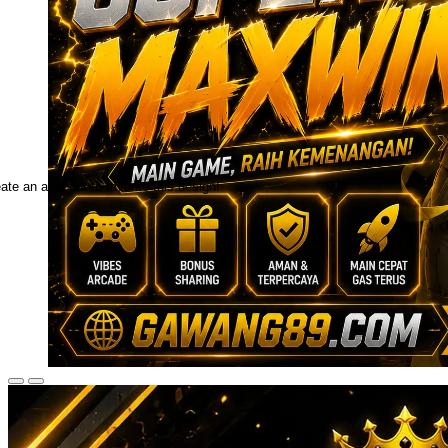
ate an account to favorite this design!