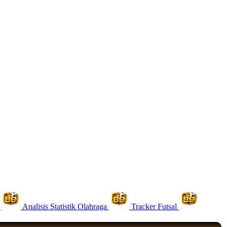
Analisis Statistik Olahraga
Tracker Futsal