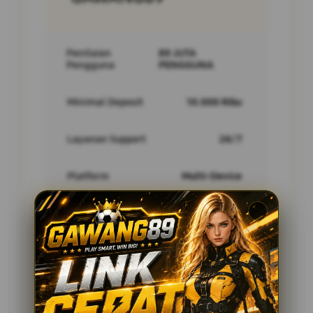
Penilaian
89 JUTA
Pengguna
PENGGUNA
Minimal Deposit
10.000 Ribu
Layanan Support
24/7
Platform
Multi-Device
PROMO EPIK
BONUS NEW MEMBER 100%
BONUS FREESPIN 25%