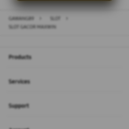
Layer Popup Close
GAWANG89
>
SLOT
>
SLOT GACOR MAXWIN
Buka
Footer Navigation
Products
Buka
Services
Buka
Support
Buka