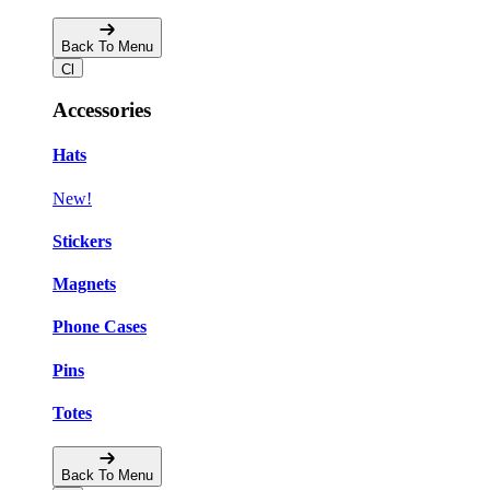
Back To Menu
Accessories
Hats
New!
Stickers
Magnets
Phone Cases
Pins
Totes
Back To Menu