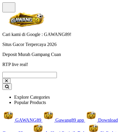
Cari kami di Google : GAWANG89!
Situs Gacor Terpercaya 2026
Deposit Murah Gampang Cuan
RTP live real!
Explore Categories
Popular Products
GAWANG89
Gawang89 app
Download