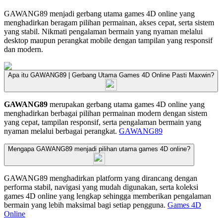
GAWANG89 menjadi gerbang utama games 4D online yang
menghadirkan beragam pilihan permainan, akses cepat, serta sistem
yang stabil. Nikmati pengalaman bermain yang nyaman melalui
desktop maupun perangkat mobile dengan tampilan yang responsif
dan modern.
Apa itu GAWANG89 | Gerbang Utama Games 4D Online Pasti Maxwin?
GAWANG89
merupakan gerbang utama games 4D online yang
menghadirkan berbagai pilihan permainan modern dengan sistem
yang cepat, tampilan responsif, serta pengalaman bermain yang
nyaman melalui berbagai perangkat.
GAWANG89
Mengapa GAWANG89 menjadi pilihan utama games 4D online?
GAWANG89 menghadirkan platform yang dirancang dengan
performa stabil, navigasi yang mudah digunakan, serta koleksi
games 4D online yang lengkap sehingga memberikan pengalaman
bermain yang lebih maksimal bagi setiap pengguna.
Games 4D
Online