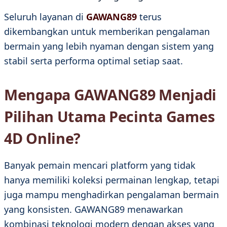
Seluruh layanan di
GAWANG89
terus
dikembangkan untuk memberikan pengalaman
bermain yang lebih nyaman dengan sistem yang
stabil serta performa optimal setiap saat.
Mengapa GAWANG89 Menjadi
Pilihan Utama Pecinta Games
4D Online?
Banyak pemain mencari platform yang tidak
hanya memiliki koleksi permainan lengkap, tetapi
juga mampu menghadirkan pengalaman bermain
yang konsisten. GAWANG89 menawarkan
kombinasi teknologi modern dengan akses yang