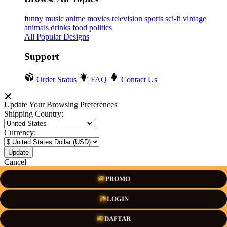
funny
music
anime
movies
television
sports
sci-fi
vintage
animals
drinks
food
politics
All Popular Designs
Support
Order Status
FAQ
Contact Us
Update Your Browsing Preferences
Shipping Country:
Currency:
Cancel
PROMO
LOGIN
Katie:
5'10"
160
DAFTAR