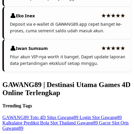
Eko Inex
Deposit via e-wallet di GAWANG89.app cepet banget ke-
proses, cuma semenit saldo udah masuk akun.
Iwan Sumsum
Fitur akun VIP-nya worth it banget. Dapet update laporan
data pertandingan eksklusif setiap minggu.
GAWANG89 | Destinasi Utama Games 4D
Online Terlengkap
Trending Tags
GAWANG89
Toto 4D
Situs Gawang89 Login
Slot Gawang89
Kalkulator Prediksi Bola
Slot Thailand
Gawang89 Gacor
Slot Qris
Gawang89