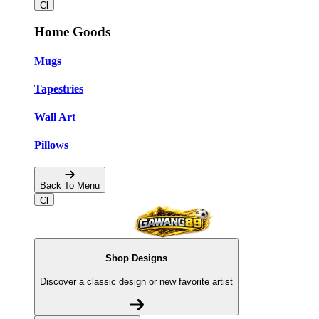
Home Goods
Mugs
Tapestries
Wall Art
Pillows
Back To Menu
Shop Designs
Discover a classic design or new favorite artist