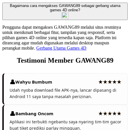
Bagaimana cara mengakses GAWANG89 sebagai gerbang utama
games 4D online?
Pengguna dapat mengakses GAWANG89 melalui situs resminya
untuk menikmati berbagai fitur, tampilan yang responsif, serta
pilihan games 4D online yang tersedia kapan saja. Platform ini
dirancang agar mudah digunakan melalui desktop maupun
perangkat mobile.
Gerbang Utama Games 4D
Testimoni Member GAWANG89
Wahyu Bumbum
Udah nyoba download file APK-nya, lancar dipasang di
Android 11 saya tanpa masalah perizinan.
Bambang Oncom
Aplikasi ini terbukti ngebantu saya nyaring tim-tim gacor
buat tiket prediksi parlay mingguan.