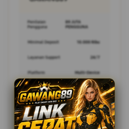
Penilaian
89 JUTA
Pengguna
PENGGUNA
Minimal Deposit
10.000 Ribu
Layanan Support
24/7
Platform
Multi-Device
PROMO EPIK
BONUS NEW MEMBER 100%
BONUS FREESPIN 25%