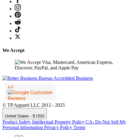
We Accept
© TP Apparel LLC 2012 - 2025
United States - $ USD
Product Safety
Intellectual Property Policy
CA: Do Not Sell My
Personal Information
Privacy Policy
Terms