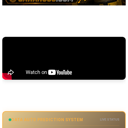
DATA AUTO PREDICTION SYSTEM
LIVE STATUS