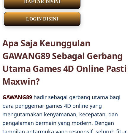
DAFTAR DISINI
LOGIN DISINI
Apa Saja Keunggulan
GAWANG89 Sebagai Gerbang
Utama Games 4D Online Pasti
Maxwin?
GAWANG89
hadir sebagai gerbang utama bagi
para penggemar games 4D online yang
mengutamakan kenyamanan, kecepatan, dan
pengalaman bermain yang modern. Dengan
tampilan antarmuka yang responsif, seluruh fitur