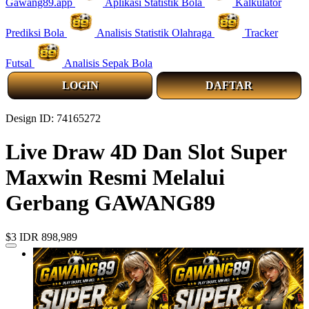
Gawang89.app
Aplikasi Statistik Bola
Kalkulator
Prediksi Bola
Analisis Statistik Olahraga
Tracker
Futsal
Analisis Sepak Bola
LOGIN
DAFTAR
Design ID: 74165272
Live Draw 4D Dan Slot Super
Maxwin Resmi Melalui
Gerbang GAWANG89
$3
IDR 898,989