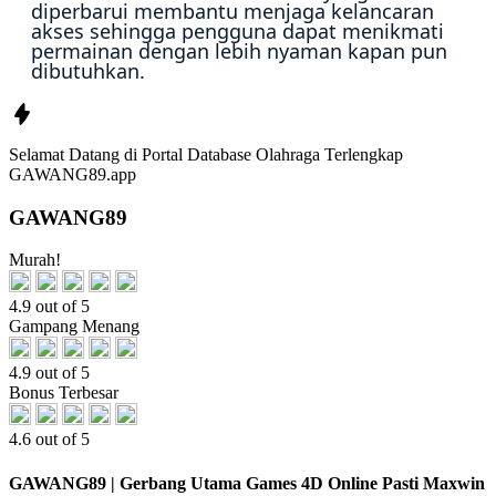
diperbarui membantu menjaga kelancaran
akses sehingga pengguna dapat menikmati
permainan dengan lebih nyaman kapan pun
dibutuhkan.
Selamat Datang di Portal Database Olahraga Terlengkap
GAWANG89.app
GAWANG89
Murah!
4.9 out of 5
Gampang Menang
4.9 out of 5
Bonus Terbesar
4.6 out of 5
GAWANG89 | Gerbang Utama Games 4D Online Pasti Maxwin