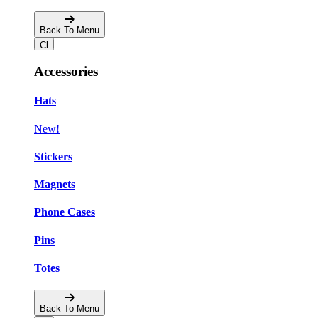
Back To Menu
Accessories
Hats
New!
Stickers
Magnets
Phone Cases
Pins
Totes
Back To Menu