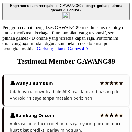
Bagaimana cara mengakses GAWANG89 sebagai gerbang utama
games 4D online?
Pengguna dapat mengakses GAWANG89 melalui situs resminya
untuk menikmati berbagai fitur, tampilan yang responsif, serta
pilihan games 4D online yang tersedia kapan saja. Platform ini
dirancang agar mudah digunakan melalui desktop maupun
perangkat mobile.
Gerbang Utama Games 4D
Testimoni Member GAWANG89
Wahyu Bumbum
Udah nyoba download file APK-nya, lancar dipasang di
Android 11 saya tanpa masalah perizinan.
Bambang Oncom
Aplikasi ini terbukti ngebantu saya nyaring tim-tim gacor
buat tiket prediksi parlay mingguan.