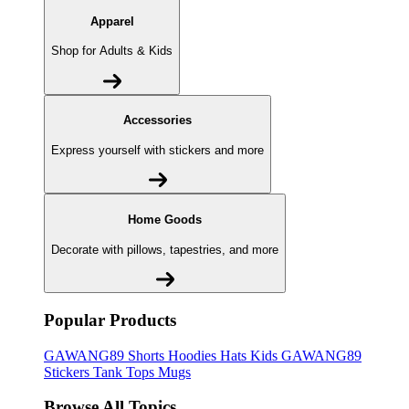
Apparel
Shop for Adults & Kids
Accessories
Express yourself with stickers and more
Home Goods
Decorate with pillows, tapestries, and more
Popular Products
GAWANG89
Shorts
Hoodies
Hats
Kids GAWANG89
Stickers
Tank Tops
Mugs
Browse All Topics