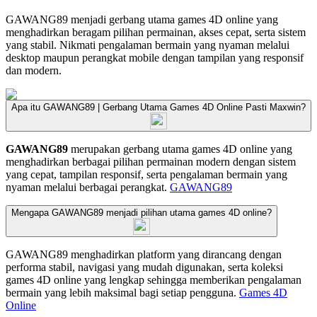
GAWANG89 menjadi gerbang utama games 4D online yang
menghadirkan beragam pilihan permainan, akses cepat, serta sistem
yang stabil. Nikmati pengalaman bermain yang nyaman melalui
desktop maupun perangkat mobile dengan tampilan yang responsif
dan modern.
Apa itu GAWANG89 | Gerbang Utama Games 4D Online Pasti Maxwin?
GAWANG89
merupakan gerbang utama games 4D online yang
menghadirkan berbagai pilihan permainan modern dengan sistem
yang cepat, tampilan responsif, serta pengalaman bermain yang
nyaman melalui berbagai perangkat.
GAWANG89
Mengapa GAWANG89 menjadi pilihan utama games 4D online?
GAWANG89 menghadirkan platform yang dirancang dengan
performa stabil, navigasi yang mudah digunakan, serta koleksi
games 4D online yang lengkap sehingga memberikan pengalaman
bermain yang lebih maksimal bagi setiap pengguna.
Games 4D
Online