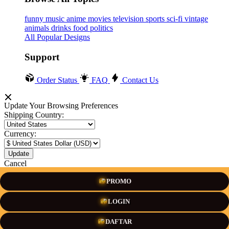
funny
music
anime
movies
television
sports
sci-fi
vintage
animals
drinks
food
politics
All Popular Designs
Support
Order Status
FAQ
Contact Us
Update Your Browsing Preferences
Shipping Country:
Currency:
Cancel
PROMO
LOGIN
Katie:
5'10"
160
DAFTAR