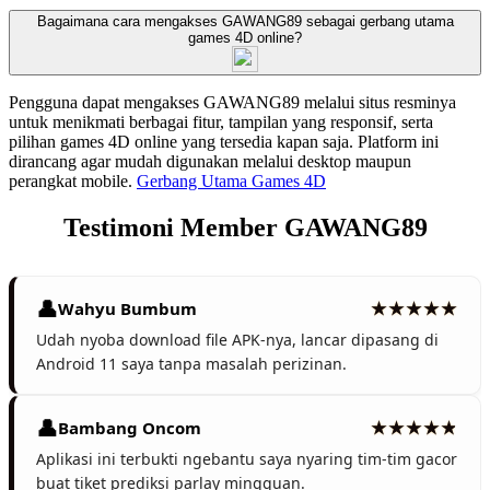
Bagaimana cara mengakses GAWANG89 sebagai gerbang utama
games 4D online?
Pengguna dapat mengakses GAWANG89 melalui situs resminya
untuk menikmati berbagai fitur, tampilan yang responsif, serta
pilihan games 4D online yang tersedia kapan saja. Platform ini
dirancang agar mudah digunakan melalui desktop maupun
perangkat mobile.
Gerbang Utama Games 4D
Testimoni Member GAWANG89
Wahyu Bumbum
Udah nyoba download file APK-nya, lancar dipasang di
Android 11 saya tanpa masalah perizinan.
Bambang Oncom
Aplikasi ini terbukti ngebantu saya nyaring tim-tim gacor
buat tiket prediksi parlay mingguan.