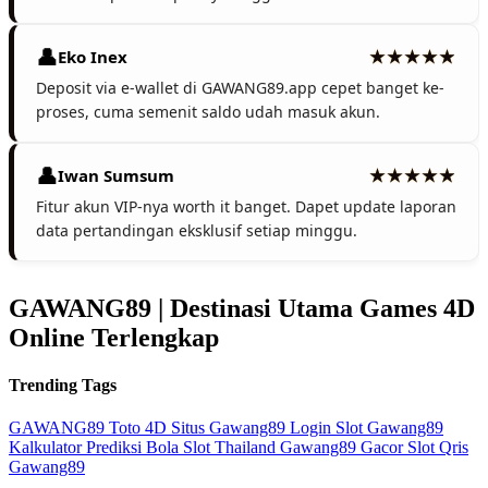
Eko Inex
Deposit via e-wallet di GAWANG89.app cepet banget ke-
proses, cuma semenit saldo udah masuk akun.
Iwan Sumsum
Fitur akun VIP-nya worth it banget. Dapet update laporan
data pertandingan eksklusif setiap minggu.
GAWANG89 | Destinasi Utama Games 4D
Online Terlengkap
Trending Tags
GAWANG89
Toto 4D
Situs Gawang89 Login
Slot Gawang89
Kalkulator Prediksi Bola
Slot Thailand
Gawang89 Gacor
Slot Qris
Gawang89