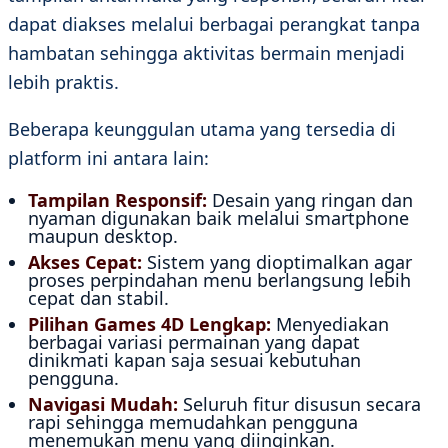
dapat diakses melalui berbagai perangkat tanpa
hambatan sehingga aktivitas bermain menjadi
lebih praktis.
Beberapa keunggulan utama yang tersedia di
platform ini antara lain:
Tampilan Responsif:
Desain yang ringan dan
nyaman digunakan baik melalui smartphone
maupun desktop.
Akses Cepat:
Sistem yang dioptimalkan agar
proses perpindahan menu berlangsung lebih
cepat dan stabil.
Pilihan Games 4D Lengkap:
Menyediakan
berbagai variasi permainan yang dapat
dinikmati kapan saja sesuai kebutuhan
pengguna.
Navigasi Mudah:
Seluruh fitur disusun secara
rapi sehingga memudahkan pengguna
menemukan menu yang diinginkan.