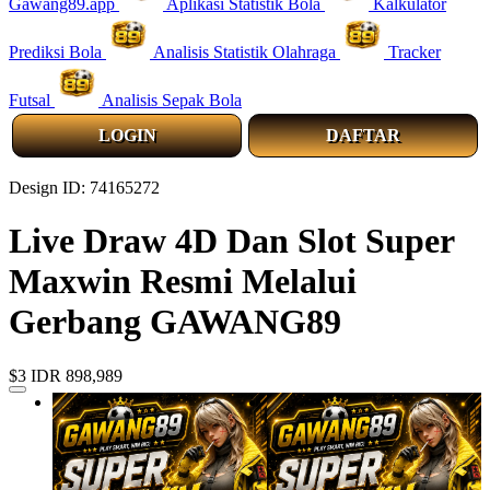
Gawang89.app
Aplikasi Statistik Bola
Kalkulator
Prediksi Bola
Analisis Statistik Olahraga
Tracker
Futsal
Analisis Sepak Bola
LOGIN
DAFTAR
Design ID: 74165272
Live Draw 4D Dan Slot Super
Maxwin Resmi Melalui
Gerbang GAWANG89
$3
IDR 898,989