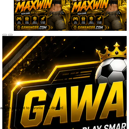
ate an account to favorite this design!