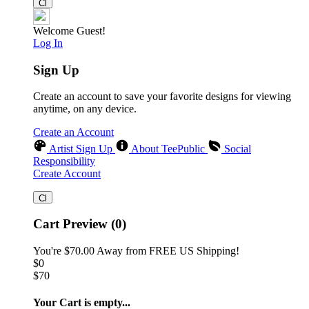
Welcome Guest!
Log In
Sign Up
Create an account to save your favorite designs for viewing
anytime, on any device.
Create an Account
Artist Sign Up
About TeePublic
Social
Responsibility
Create Account
Cart Preview (0)
You're
$70.00
Away from
FREE US Shipping!
$0
$70
Your Cart is empty...