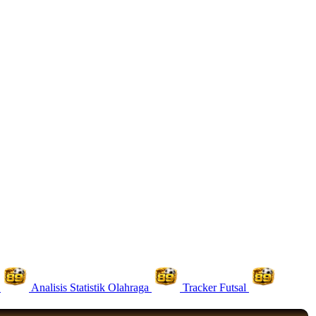
Analisis Statistik Olahraga
Tracker Futsal