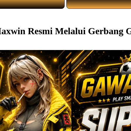
 Maxwin Resmi Melalui Gerban