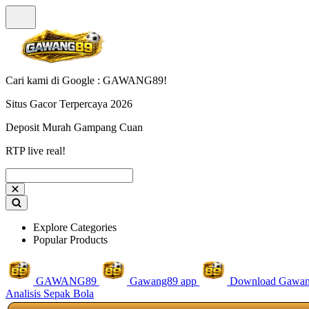
Cari kami di Google : GAWANG89!
Situs Gacor Terpercaya 2026
Deposit Murah Gampang Cuan
RTP live real!
Explore Categories
Popular Products
GAWANG89
Gawang89 app
Download Gawan
Analisis Sepak Bola