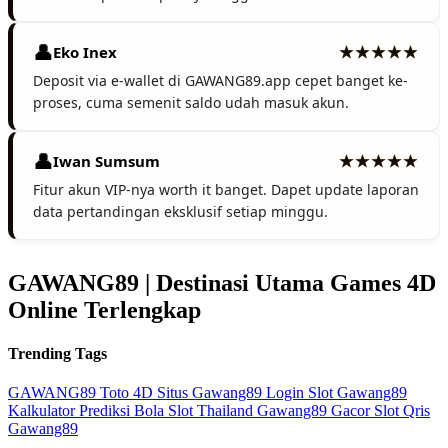
Eko Inex
Deposit via e-wallet di GAWANG89.app cepet banget ke-
proses, cuma semenit saldo udah masuk akun.
Iwan Sumsum
Fitur akun VIP-nya worth it banget. Dapet update laporan
data pertandingan eksklusif setiap minggu.
GAWANG89 | Destinasi Utama Games 4D
Online Terlengkap
Trending Tags
GAWANG89
Toto 4D
Situs Gawang89 Login
Slot Gawang89
Kalkulator Prediksi Bola
Slot Thailand
Gawang89 Gacor
Slot Qris
Gawang89