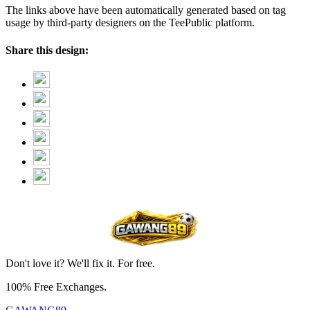
The links above have been automatically generated based on tag
usage by third-party designers on the TeePublic platform.
Share this design:
Don't love it? We'll fix it. For free.
100% Free Exchanges.