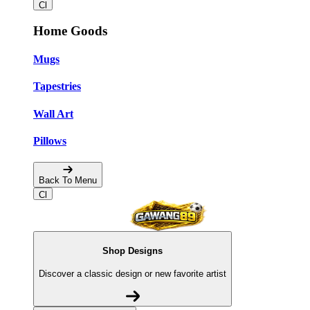
Home Goods
Mugs
Tapestries
Wall Art
Pillows
Back To Menu
Shop Designs
Discover a classic design or new favorite artist