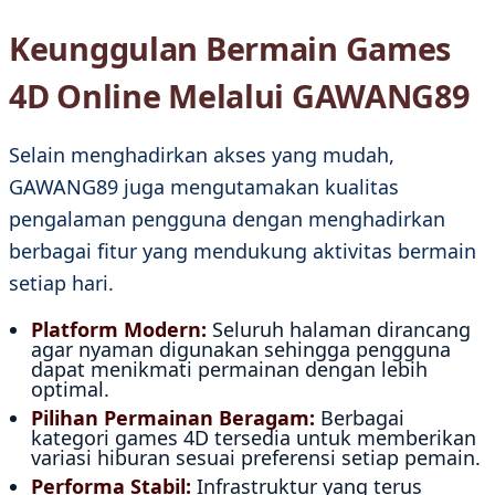
Keunggulan Bermain Games
4D Online Melalui GAWANG89
Selain menghadirkan akses yang mudah,
GAWANG89 juga mengutamakan kualitas
pengalaman pengguna dengan menghadirkan
berbagai fitur yang mendukung aktivitas bermain
setiap hari.
Platform Modern:
Seluruh halaman dirancang
agar nyaman digunakan sehingga pengguna
dapat menikmati permainan dengan lebih
optimal.
Pilihan Permainan Beragam:
Berbagai
kategori games 4D tersedia untuk memberikan
variasi hiburan sesuai preferensi setiap pemain.
Performa Stabil:
Infrastruktur yang terus