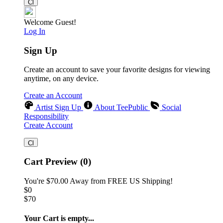
Welcome Guest!
Log In
Sign Up
Create an account to save your favorite designs for viewing
anytime, on any device.
Create an Account
Artist Sign Up
About TeePublic
Social
Responsibility
Create Account
Cart Preview (0)
You're
$70.00
Away from
FREE US Shipping!
$0
$70
Your Cart is empty...