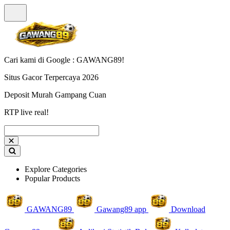
Cari kami di Google : GAWANG89!
Situs Gacor Terpercaya 2026
Deposit Murah Gampang Cuan
RTP live real!
Explore Categories
Popular Products
GAWANG89
Gawang89 app
Download