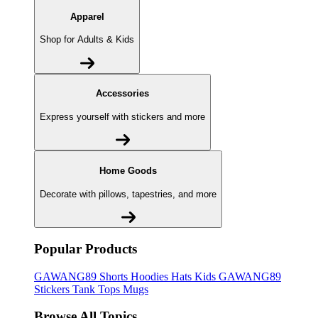
Apparel
Shop for Adults & Kids
Accessories
Express yourself with stickers and more
Home Goods
Decorate with pillows, tapestries, and more
Popular Products
GAWANG89
Shorts
Hoodies
Hats
Kids GAWANG89
Stickers
Tank Tops
Mugs
Browse All Topics