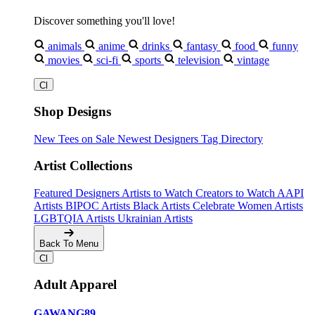
Discover something you'll love!
animals
anime
drinks
fantasy
food
funny
movies
sci-fi
sports
television
vintage
Shop Designs
New Tees on Sale
Newest Designers
Tag Directory
Artist Collections
Featured Designers
Artists to Watch
Creators to Watch
AAPI
Artists
BIPOC Artists
Black Artists
Celebrate Women Artists
LGBTQIA Artists
Ukrainian Artists
Back To Menu
Adult Apparel
GAWANG89