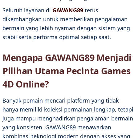
Seluruh layanan di
GAWANG89
terus
dikembangkan untuk memberikan pengalaman
bermain yang lebih nyaman dengan sistem yang
stabil serta performa optimal setiap saat.
Mengapa GAWANG89 Menjadi
Pilihan Utama Pecinta Games
4D Online?
Banyak pemain mencari platform yang tidak
hanya memiliki koleksi permainan lengkap, tetapi
juga mampu menghadirkan pengalaman bermain
yang konsisten. GAWANG89 menawarkan
kombinasi teknologi modern dengan akses yang