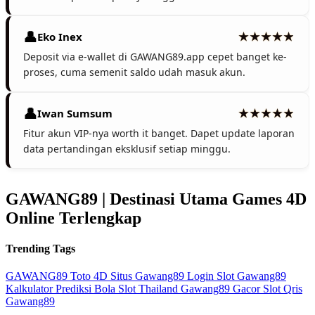
Eko Inex
Deposit via e-wallet di GAWANG89.app cepet banget ke-
proses, cuma semenit saldo udah masuk akun.
Iwan Sumsum
Fitur akun VIP-nya worth it banget. Dapet update laporan
data pertandingan eksklusif setiap minggu.
GAWANG89 | Destinasi Utama Games 4D
Online Terlengkap
Trending Tags
GAWANG89
Toto 4D
Situs Gawang89 Login
Slot Gawang89
Kalkulator Prediksi Bola
Slot Thailand
Gawang89 Gacor
Slot Qris
Gawang89