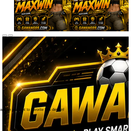
ate an account to favorite this design!