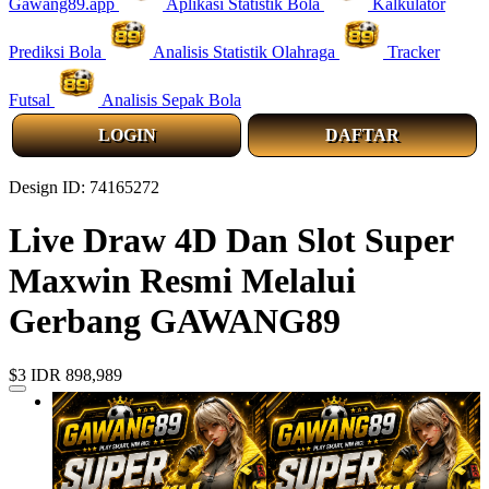
Gawang89.app
Aplikasi Statistik Bola
Kalkulator
Prediksi Bola
Analisis Statistik Olahraga
Tracker
Futsal
Analisis Sepak Bola
LOGIN
DAFTAR
Design ID: 74165272
Live Draw 4D Dan Slot Super
Maxwin Resmi Melalui
Gerbang GAWANG89
$3
IDR 898,989