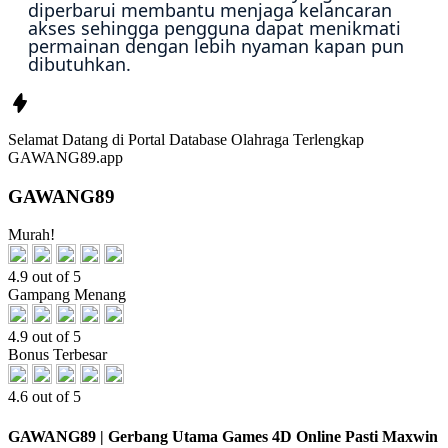
diperbarui membantu menjaga kelancaran
akses sehingga pengguna dapat menikmati
permainan dengan lebih nyaman kapan pun
dibutuhkan.
Selamat Datang di Portal Database Olahraga Terlengkap
GAWANG89.app
GAWANG89
Murah!
4.9 out of 5
Gampang Menang
4.9 out of 5
Bonus Terbesar
4.6 out of 5
GAWANG89 | Gerbang Utama Games 4D Online Pasti Maxwin