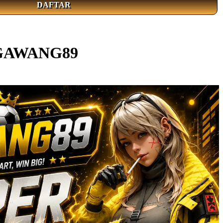
DAFTAR
g GAWANG89