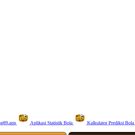
g89.app
Aplikasi Statistik Bola
Kalkulator Prediksi Bola