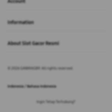
Account
Buka
Information
Buka
About Slot Gacor Resmi
© 2026 GAWANG89. All rights reserved.
Indonesia / Bahasa Indonesia
Ingin Tetap Terhubung?