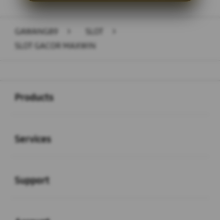
Layer Popup Close
GAWANG89
>
SLOT
>
SLOT GACOR MAXWIN
Buka
Footer Navigation
Products
Buka
Services
Buka
Support
Buka