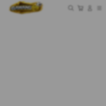
Skip
to
Cari
Troli
Login
Navigation
content