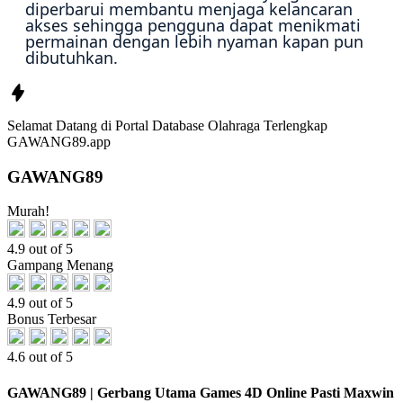
diperbarui membantu menjaga kelancaran
akses sehingga pengguna dapat menikmati
permainan dengan lebih nyaman kapan pun
dibutuhkan.
Selamat Datang di Portal Database Olahraga Terlengkap
GAWANG89.app
GAWANG89
Murah!
4.9 out of 5
Gampang Menang
4.9 out of 5
Bonus Terbesar
4.6 out of 5
GAWANG89 | Gerbang Utama Games 4D Online Pasti Maxwin