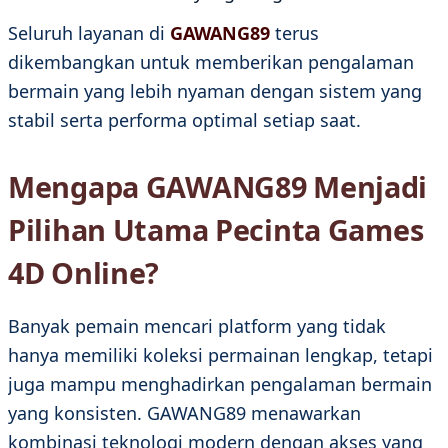
Seluruh layanan di
GAWANG89
terus
dikembangkan untuk memberikan pengalaman
bermain yang lebih nyaman dengan sistem yang
stabil serta performa optimal setiap saat.
Mengapa GAWANG89 Menjadi
Pilihan Utama Pecinta Games
4D Online?
Banyak pemain mencari platform yang tidak
hanya memiliki koleksi permainan lengkap, tetapi
juga mampu menghadirkan pengalaman bermain
yang konsisten. GAWANG89 menawarkan
kombinasi teknologi modern dengan akses yang