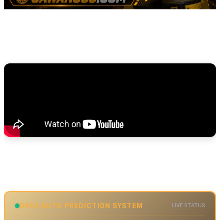
DATA AUTO PREDICTION SYSTEM
LIVE STATUS