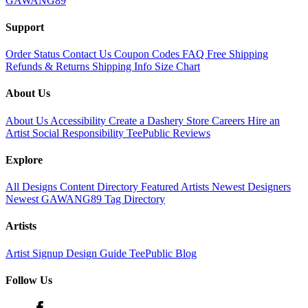
GAWANG89
Support
Order Status
Contact Us
Coupon Codes
FAQ
Free Shipping
Refunds & Returns
Shipping Info
Size Chart
About Us
About Us
Accessibility
Create a Dashery Store
Careers
Hire an
Artist
Social Responsibility
TeePublic Reviews
Explore
All Designs
Content Directory
Featured Artists
Newest Designers
Newest GAWANG89
Tag Directory
Artists
Artist Signup
Design Guide
TeePublic Blog
Follow Us