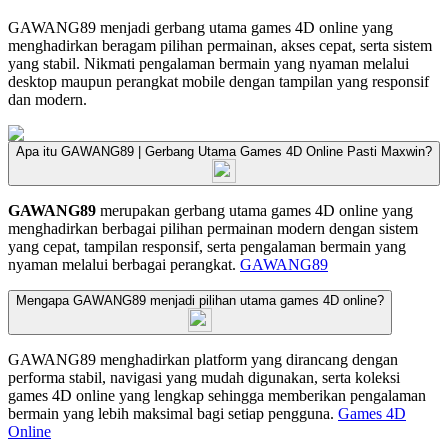
GAWANG89 menjadi gerbang utama games 4D online yang
menghadirkan beragam pilihan permainan, akses cepat, serta sistem
yang stabil. Nikmati pengalaman bermain yang nyaman melalui
desktop maupun perangkat mobile dengan tampilan yang responsif
dan modern.
Apa itu GAWANG89 | Gerbang Utama Games 4D Online Pasti Maxwin?
GAWANG89
merupakan gerbang utama games 4D online yang
menghadirkan berbagai pilihan permainan modern dengan sistem
yang cepat, tampilan responsif, serta pengalaman bermain yang
nyaman melalui berbagai perangkat.
GAWANG89
Mengapa GAWANG89 menjadi pilihan utama games 4D online?
GAWANG89 menghadirkan platform yang dirancang dengan
performa stabil, navigasi yang mudah digunakan, serta koleksi
games 4D online yang lengkap sehingga memberikan pengalaman
bermain yang lebih maksimal bagi setiap pengguna.
Games 4D
Online