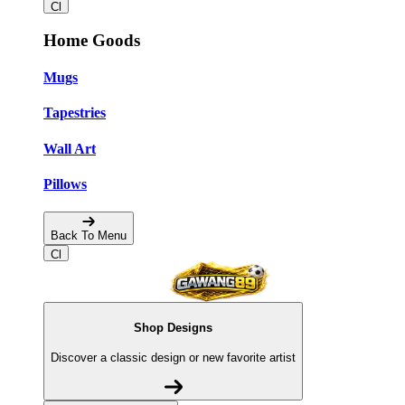
Home Goods
Mugs
Tapestries
Wall Art
Pillows
Back To Menu
Shop Designs
Discover a classic design or new favorite artist