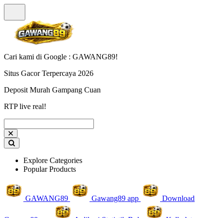
Cari kami di Google : GAWANG89!
Situs Gacor Terpercaya 2026
Deposit Murah Gampang Cuan
RTP live real!
Explore Categories
Popular Products
GAWANG89
Gawang89 app
Download