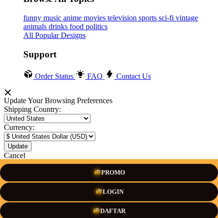
funny
music
anime
movies
television
sports
sci-fi
vintage
animals
drinks
food
politics
All Popular Designs
Support
Order Status
FAQ
Contact Us
Update Your Browsing Preferences
Shipping Country:
Currency:
Cancel
PROMO
LOGIN
Katie:
5'10"
160
DAFTAR