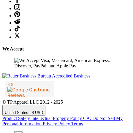
We Accept
© TP Apparel LLC 2012 - 2025
United States - $ USD
Product Safety
Intellectual Property Policy
CA: Do Not Sell My
Personal Information
Privacy Policy
Terms