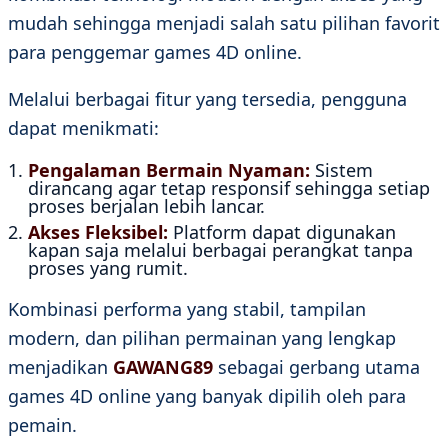
mudah sehingga menjadi salah satu pilihan favorit
para penggemar games 4D online.
Melalui berbagai fitur yang tersedia, pengguna
dapat menikmati:
Pengalaman Bermain Nyaman:
Sistem
dirancang agar tetap responsif sehingga setiap
proses berjalan lebih lancar.
Akses Fleksibel:
Platform dapat digunakan
kapan saja melalui berbagai perangkat tanpa
proses yang rumit.
Kombinasi performa yang stabil, tampilan
modern, dan pilihan permainan yang lengkap
menjadikan
GAWANG89
sebagai gerbang utama
games 4D online yang banyak dipilih oleh para
pemain.