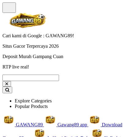
Cari kami di Google : GAWANG89!
Situs Gacor Terpercaya 2026
Deposit Murah Gampang Cuan
RTP live real!
Explore Categories
Popular Products
GAWANG89
Gawang89 app
Download