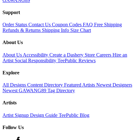
GAWANG89
Support
Order Status
Contact Us
Coupon Codes
FAQ
Free Shipping
Refunds & Returns
Shipping Info
Size Chart
About Us
About Us
Accessibility
Create a Dashery Store
Careers
Hire an
Artist
Social Responsibility
TeePublic Reviews
Explore
All Designs
Content Directory
Featured Artists
Newest Designers
Newest GAWANG89
Tag Directory
Artists
Artist Signup
Design Guide
TeePublic Blog
Follow Us