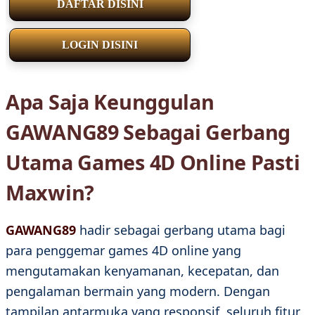
DAFTAR DISINI
LOGIN DISINI
Apa Saja Keunggulan
GAWANG89 Sebagai Gerbang
Utama Games 4D Online Pasti
Maxwin?
GAWANG89
hadir sebagai gerbang utama bagi
para penggemar games 4D online yang
mengutamakan kenyamanan, kecepatan, dan
pengalaman bermain yang modern. Dengan
tampilan antarmuka yang responsif, seluruh fitur