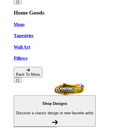
Home Goods
Mugs
Tapestries
Wall Art
Pillows
Back To Menu
Shop Designs
Discover a classic design or new favorite artist