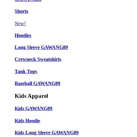
Shorts
New!
Hoodies
Long Sleeve GAWANG89
Crewneck Sweatshirts
Tank Tops
Baseball GAWANG89
Kids Apparel
Kids GAWANG89
Kids Hoodie
Kids Long Sleeve GAWANG89