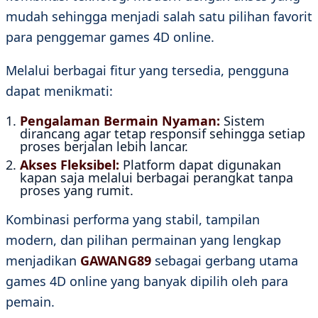
mudah sehingga menjadi salah satu pilihan favorit
para penggemar games 4D online.
Melalui berbagai fitur yang tersedia, pengguna
dapat menikmati:
Pengalaman Bermain Nyaman:
Sistem
dirancang agar tetap responsif sehingga setiap
proses berjalan lebih lancar.
Akses Fleksibel:
Platform dapat digunakan
kapan saja melalui berbagai perangkat tanpa
proses yang rumit.
Kombinasi performa yang stabil, tampilan
modern, dan pilihan permainan yang lengkap
menjadikan
GAWANG89
sebagai gerbang utama
games 4D online yang banyak dipilih oleh para
pemain.