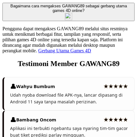
Bagaimana cara mengakses GAWANG89 sebagai gerbang utama
games 4D online?
Pengguna dapat mengakses GAWANG89 melalui situs resminya
untuk menikmati berbagai fitur, tampilan yang responsif, serta
pilihan games 4D online yang tersedia kapan saja. Platform ini
dirancang agar mudah digunakan melalui desktop maupun
perangkat mobile.
Gerbang Utama Games 4D
Testimoni Member GAWANG89
Wahyu Bumbum
Udah nyoba download file APK-nya, lancar dipasang di
Android 11 saya tanpa masalah perizinan.
Bambang Oncom
Aplikasi ini terbukti ngebantu saya nyaring tim-tim gacor
buat tiket prediksi parlay mingguan.