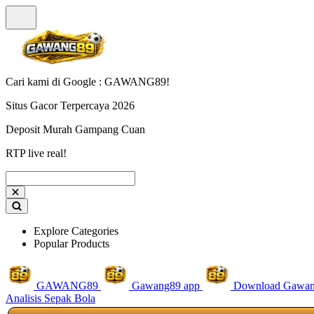
Cari kami di Google : GAWANG89!
Situs Gacor Terpercaya 2026
Deposit Murah Gampang Cuan
RTP live real!
Explore Categories
Popular Products
GAWANG89
Gawang89 app
Download Gawan
Analisis Sepak Bola