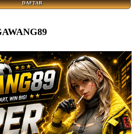
DAFTAR
g GAWANG89