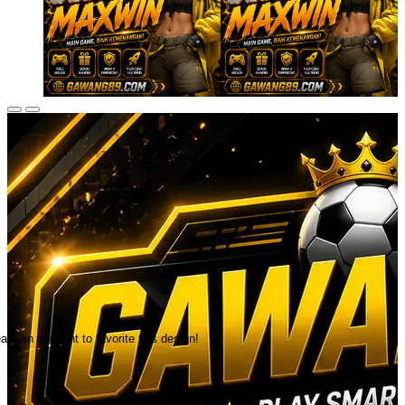
ate an account to favorite this design!