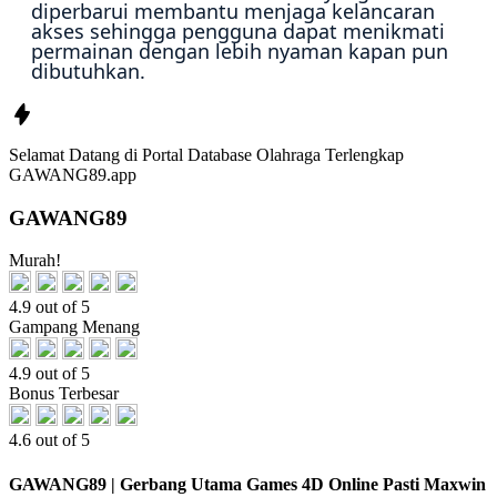
diperbarui membantu menjaga kelancaran
akses sehingga pengguna dapat menikmati
permainan dengan lebih nyaman kapan pun
dibutuhkan.
Selamat Datang di Portal Database Olahraga Terlengkap
GAWANG89.app
GAWANG89
Murah!
4.9 out of 5
Gampang Menang
4.9 out of 5
Bonus Terbesar
4.6 out of 5
GAWANG89 | Gerbang Utama Games 4D Online Pasti Maxwin