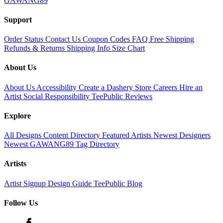
GAWANG89
Support
Order Status
Contact Us
Coupon Codes
FAQ
Free Shipping
Refunds & Returns
Shipping Info
Size Chart
About Us
About Us
Accessibility
Create a Dashery Store
Careers
Hire an
Artist
Social Responsibility
TeePublic Reviews
Explore
All Designs
Content Directory
Featured Artists
Newest Designers
Newest GAWANG89
Tag Directory
Artists
Artist Signup
Design Guide
TeePublic Blog
Follow Us