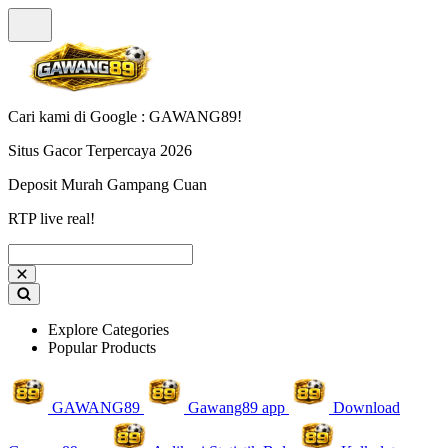
Cari kami di Google : GAWANG89!
Situs Gacor Terpercaya 2026
Deposit Murah Gampang Cuan
RTP live real!
Explore Categories
Popular Products
GAWANG89
Gawang89 app
Download