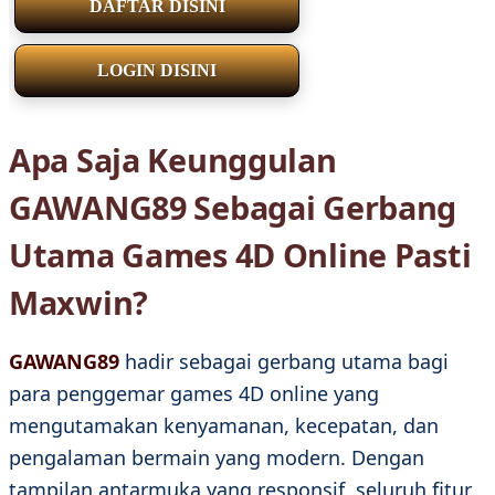
DAFTAR DISINI
LOGIN DISINI
Apa Saja Keunggulan
GAWANG89 Sebagai Gerbang
Utama Games 4D Online Pasti
Maxwin?
GAWANG89
hadir sebagai gerbang utama bagi
para penggemar games 4D online yang
mengutamakan kenyamanan, kecepatan, dan
pengalaman bermain yang modern. Dengan
tampilan antarmuka yang responsif, seluruh fitur