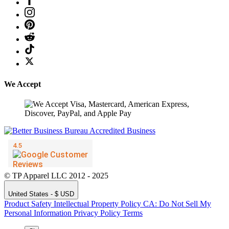
We Accept
© TP Apparel LLC 2012 - 2025
United States - $ USD
Product Safety
Intellectual Property Policy
CA: Do Not Sell My
Personal Information
Privacy Policy
Terms