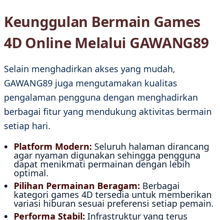
Keunggulan Bermain Games
4D Online Melalui GAWANG89
Selain menghadirkan akses yang mudah,
GAWANG89 juga mengutamakan kualitas
pengalaman pengguna dengan menghadirkan
berbagai fitur yang mendukung aktivitas bermain
setiap hari.
Platform Modern:
Seluruh halaman dirancang
agar nyaman digunakan sehingga pengguna
dapat menikmati permainan dengan lebih
optimal.
Pilihan Permainan Beragam:
Berbagai
kategori games 4D tersedia untuk memberikan
variasi hiburan sesuai preferensi setiap pemain.
Performa Stabil:
Infrastruktur yang terus