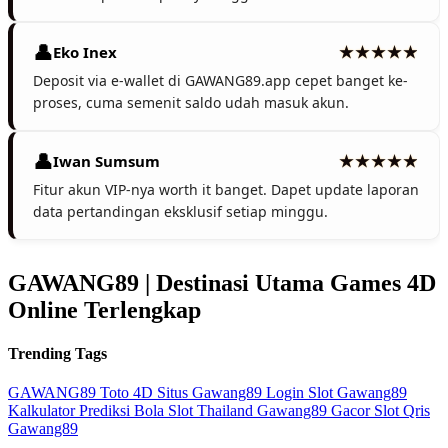
Eko Inex
Deposit via e-wallet di GAWANG89.app cepet banget ke-
proses, cuma semenit saldo udah masuk akun.
Iwan Sumsum
Fitur akun VIP-nya worth it banget. Dapet update laporan
data pertandingan eksklusif setiap minggu.
GAWANG89 | Destinasi Utama Games 4D
Online Terlengkap
Trending Tags
GAWANG89
Toto 4D
Situs Gawang89 Login
Slot Gawang89
Kalkulator Prediksi Bola
Slot Thailand
Gawang89 Gacor
Slot Qris
Gawang89