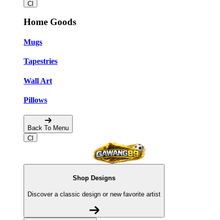
Home Goods
Mugs
Tapestries
Wall Art
Pillows
Back To Menu
Shop Designs
Discover a classic design or new favorite artist