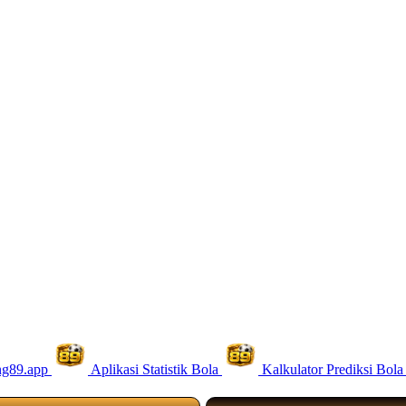
g89.app
Aplikasi Statistik Bola
Kalkulator Prediksi Bola