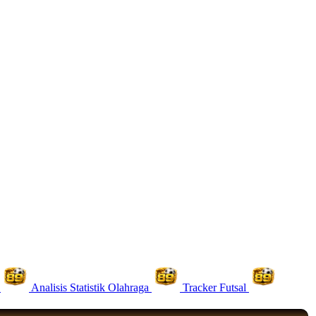
Analisis Statistik Olahraga
Tracker Futsal