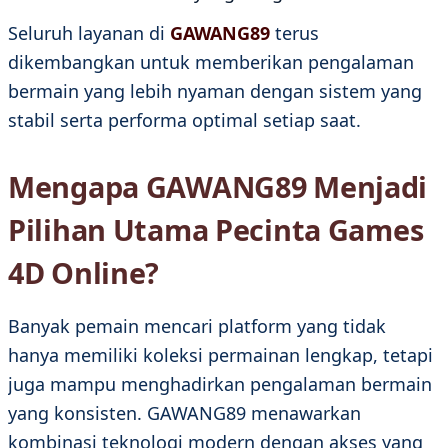
Seluruh layanan di
GAWANG89
terus
dikembangkan untuk memberikan pengalaman
bermain yang lebih nyaman dengan sistem yang
stabil serta performa optimal setiap saat.
Mengapa GAWANG89 Menjadi
Pilihan Utama Pecinta Games
4D Online?
Banyak pemain mencari platform yang tidak
hanya memiliki koleksi permainan lengkap, tetapi
juga mampu menghadirkan pengalaman bermain
yang konsisten. GAWANG89 menawarkan
kombinasi teknologi modern dengan akses yang