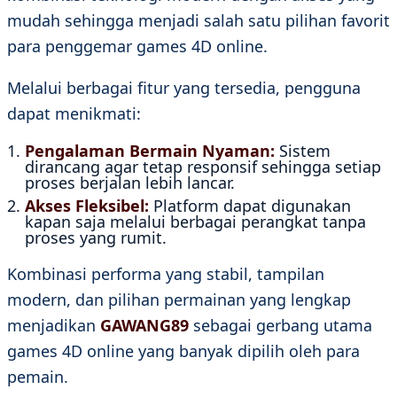
mudah sehingga menjadi salah satu pilihan favorit
para penggemar games 4D online.
Melalui berbagai fitur yang tersedia, pengguna
dapat menikmati:
Pengalaman Bermain Nyaman:
Sistem
dirancang agar tetap responsif sehingga setiap
proses berjalan lebih lancar.
Akses Fleksibel:
Platform dapat digunakan
kapan saja melalui berbagai perangkat tanpa
proses yang rumit.
Kombinasi performa yang stabil, tampilan
modern, dan pilihan permainan yang lengkap
menjadikan
GAWANG89
sebagai gerbang utama
games 4D online yang banyak dipilih oleh para
pemain.