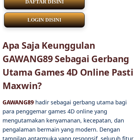
DAFTAR DISINI
LOGIN DISINI
Apa Saja Keunggulan
GAWANG89 Sebagai Gerbang
Utama Games 4D Online Pasti
Maxwin?
GAWANG89
hadir sebagai gerbang utama bagi
para penggemar games 4D online yang
mengutamakan kenyamanan, kecepatan, dan
pengalaman bermain yang modern. Dengan
tampilan antarmuka yang responsif, seluruh fitur