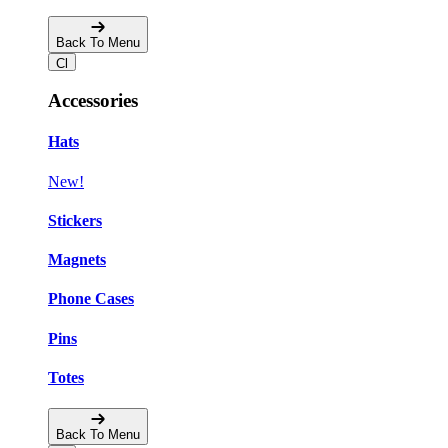
Back To Menu
Accessories
Hats
New!
Stickers
Magnets
Phone Cases
Pins
Totes
Back To Menu