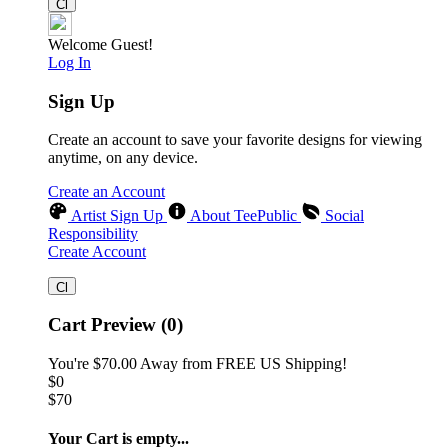
Welcome Guest!
Log In
Sign Up
Create an account to save your favorite designs for viewing
anytime, on any device.
Create an Account
Artist Sign Up
About TeePublic
Social
Responsibility
Create Account
Cart Preview (0)
You're
$70.00
Away from
FREE US Shipping!
$0
$70
Your Cart is empty...