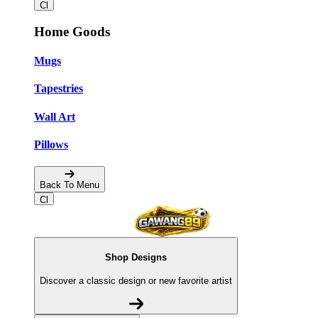
Home Goods
Mugs
Tapestries
Wall Art
Pillows
Back To Menu
Shop Designs
Discover a classic design or new favorite artist