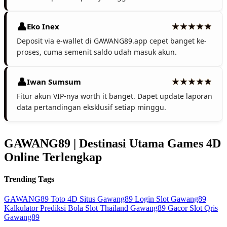
Eko Inex
Deposit via e-wallet di GAWANG89.app cepet banget ke-
proses, cuma semenit saldo udah masuk akun.
Iwan Sumsum
Fitur akun VIP-nya worth it banget. Dapet update laporan
data pertandingan eksklusif setiap minggu.
GAWANG89 | Destinasi Utama Games 4D
Online Terlengkap
Trending Tags
GAWANG89
Toto 4D
Situs Gawang89 Login
Slot Gawang89
Kalkulator Prediksi Bola
Slot Thailand
Gawang89 Gacor
Slot Qris
Gawang89