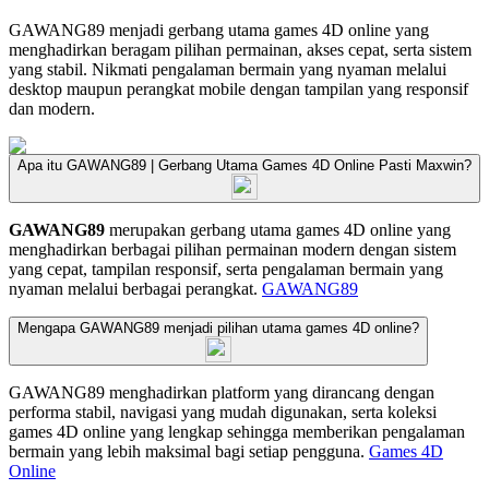
GAWANG89 menjadi gerbang utama games 4D online yang
menghadirkan beragam pilihan permainan, akses cepat, serta sistem
yang stabil. Nikmati pengalaman bermain yang nyaman melalui
desktop maupun perangkat mobile dengan tampilan yang responsif
dan modern.
Apa itu GAWANG89 | Gerbang Utama Games 4D Online Pasti Maxwin?
GAWANG89
merupakan gerbang utama games 4D online yang
menghadirkan berbagai pilihan permainan modern dengan sistem
yang cepat, tampilan responsif, serta pengalaman bermain yang
nyaman melalui berbagai perangkat.
GAWANG89
Mengapa GAWANG89 menjadi pilihan utama games 4D online?
GAWANG89 menghadirkan platform yang dirancang dengan
performa stabil, navigasi yang mudah digunakan, serta koleksi
games 4D online yang lengkap sehingga memberikan pengalaman
bermain yang lebih maksimal bagi setiap pengguna.
Games 4D
Online