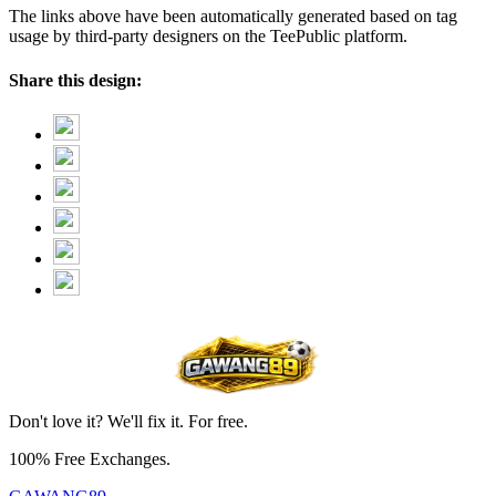
The links above have been automatically generated based on tag
usage by third-party designers on the TeePublic platform.
Share this design:
Don't love it? We'll fix it. For free.
100% Free Exchanges.