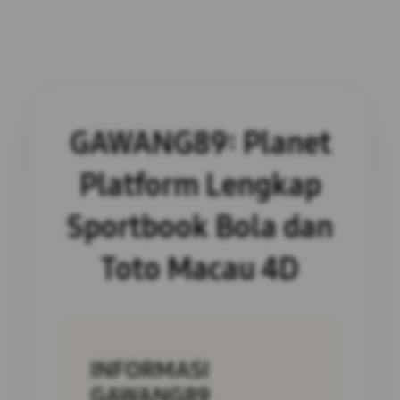
GAWANG89: Planet
Platform Lengkap
Sportbook Bola dan
Toto Macau 4D
INFORMASI
GAWANG89