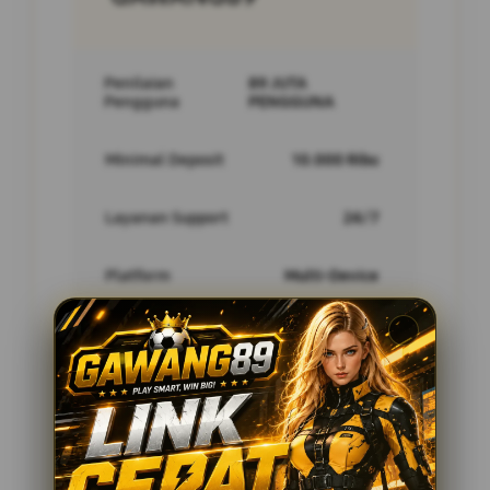
Penilaian
89 JUTA
Pengguna
PENGGUNA
Minimal Deposit
10.000 Ribu
Layanan Support
24/7
Platform
Multi-Device
PROMO EPIK
BONUS NEW MEMBER 100%
BONUS FREESPIN 25%