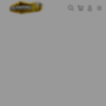
Skip
to
Cari
Troli
Login
Navigation
content