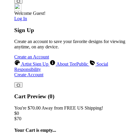
Welcome Guest!
Log In
Sign Up
Create an account to save your favorite designs for viewing
anytime, on any device.
Create an Account
Artist Sign Up
About TeePublic
Social
Responsibility
Create Account
Cart Preview (0)
You're
$70.00
Away from
FREE US Shipping!
$0
$70
Your Cart is empty...