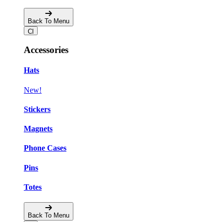
Back To Menu
Accessories
Hats
New!
Stickers
Magnets
Phone Cases
Pins
Totes
Back To Menu