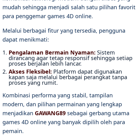
mudah sehingga menjadi salah satu pilihan favorit
para penggemar games 4D online.
Melalui berbagai fitur yang tersedia, pengguna
dapat menikmati:
Pengalaman Bermain Nyaman:
Sistem
dirancang agar tetap responsif sehingga setiap
proses berjalan lebih lancar.
Akses Fleksibel:
Platform dapat digunakan
kapan saja melalui berbagai perangkat tanpa
proses yang rumit.
Kombinasi performa yang stabil, tampilan
modern, dan pilihan permainan yang lengkap
menjadikan
GAWANG89
sebagai gerbang utama
games 4D online yang banyak dipilih oleh para
pemain.