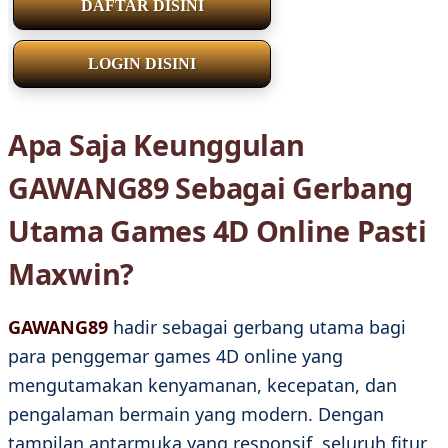
DAFTAR DISINI
LOGIN DISINI
Apa Saja Keunggulan
GAWANG89 Sebagai Gerbang
Utama Games 4D Online Pasti
Maxwin?
GAWANG89
hadir sebagai gerbang utama bagi
para penggemar games 4D online yang
mengutamakan kenyamanan, kecepatan, dan
pengalaman bermain yang modern. Dengan
tampilan antarmuka yang responsif, seluruh fitur