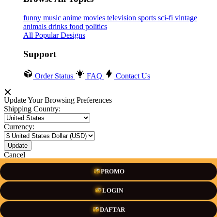
funny
music
anime
movies
television
sports
sci-fi
vintage
animals
drinks
food
politics
All Popular Designs
Support
Order Status
FAQ
Contact Us
Update Your Browsing Preferences
Shipping Country:
Currency:
Cancel
PROMO
LOGIN
Katie:
5'10"
160
DAFTAR