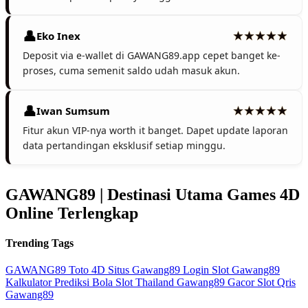
Eko Inex
Deposit via e-wallet di GAWANG89.app cepet banget ke-
proses, cuma semenit saldo udah masuk akun.
Iwan Sumsum
Fitur akun VIP-nya worth it banget. Dapet update laporan
data pertandingan eksklusif setiap minggu.
GAWANG89 | Destinasi Utama Games 4D
Online Terlengkap
Trending Tags
GAWANG89
Toto 4D
Situs Gawang89 Login
Slot Gawang89
Kalkulator Prediksi Bola
Slot Thailand
Gawang89 Gacor
Slot Qris
Gawang89