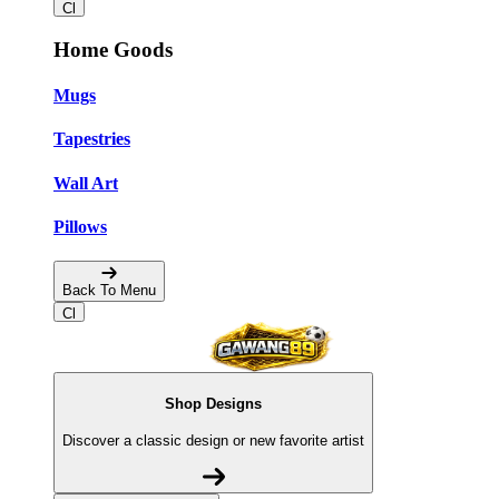
Home Goods
Mugs
Tapestries
Wall Art
Pillows
Back To Menu
Shop Designs
Discover a classic design or new favorite artist