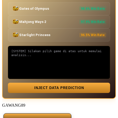
Gates of Olympus
98.6% Win Rate
Mahjong Ways 2
97.9% Win Rate
Starlight Princess
96.5% Win Rate
[SYSTEM] Silakan pilih game di atas untuk memulai
analisis...
INJECT DATA PREDICTION
GAWANG89