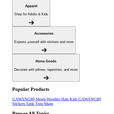
Apparel
Shop for Adults & Kids
Accessories
Express yourself with stickers and more
Home Goods
Decorate with pillows, tapestries, and more
Popular Products
GAWANG89
Shorts
Hoodies
Hats
Kids GAWANG89
Stickers
Tank Tops
Mugs
Browse All Topics