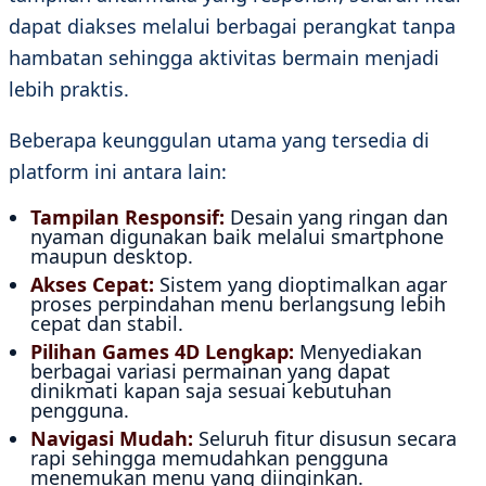
dapat diakses melalui berbagai perangkat tanpa
hambatan sehingga aktivitas bermain menjadi
lebih praktis.
Beberapa keunggulan utama yang tersedia di
platform ini antara lain:
Tampilan Responsif:
Desain yang ringan dan
nyaman digunakan baik melalui smartphone
maupun desktop.
Akses Cepat:
Sistem yang dioptimalkan agar
proses perpindahan menu berlangsung lebih
cepat dan stabil.
Pilihan Games 4D Lengkap:
Menyediakan
berbagai variasi permainan yang dapat
dinikmati kapan saja sesuai kebutuhan
pengguna.
Navigasi Mudah:
Seluruh fitur disusun secara
rapi sehingga memudahkan pengguna
menemukan menu yang diinginkan.