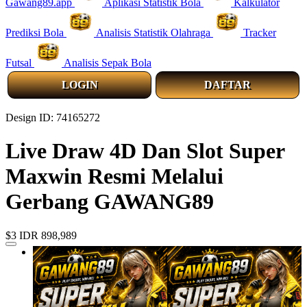
Gawang89.app
Aplikasi Statistik Bola
Kalkulator
Prediksi Bola
Analisis Statistik Olahraga
Tracker
Futsal
Analisis Sepak Bola
LOGIN
DAFTAR
Design ID: 74165272
Live Draw 4D Dan Slot Super
Maxwin Resmi Melalui
Gerbang GAWANG89
$3
IDR 898,989