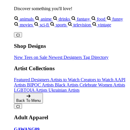
Discover something you'll love!
animals
anime
drinks
fantasy
food
funny
movies
sci-fi
sports
television
vintage
Shop Designs
New Tees on Sale
Newest Designers
Tag Directory
Artist Collections
Featured Designers
Artists to Watch
Creators to Watch
AAPI
Artists
BIPOC Artists
Black Artists
Celebrate Women Artists
LGBTQIA Artists
Ukrainian Artists
Back To Menu
Adult Apparel
GAWANG89