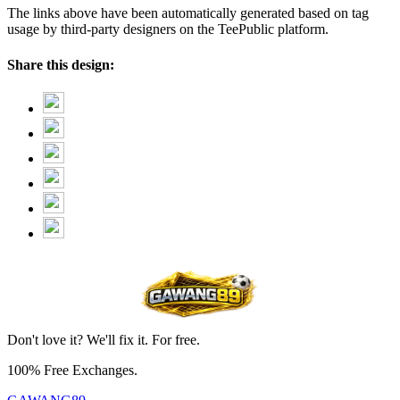
The links above have been automatically generated based on tag
usage by third-party designers on the TeePublic platform.
Share this design:
Don't love it? We'll fix it. For free.
100% Free Exchanges.