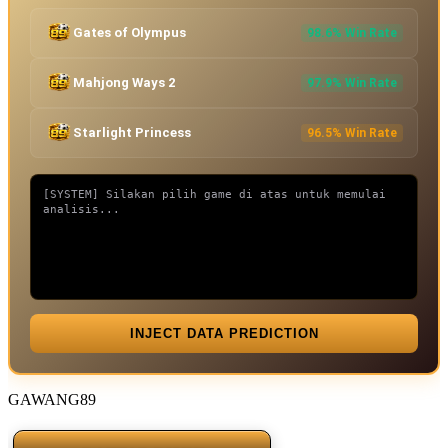
Gates of Olympus
98.6% Win Rate
Mahjong Ways 2
97.9% Win Rate
Starlight Princess
96.5% Win Rate
[SYSTEM] Silakan pilih game di atas untuk memulai
analisis...
INJECT DATA PREDICTION
GAWANG89