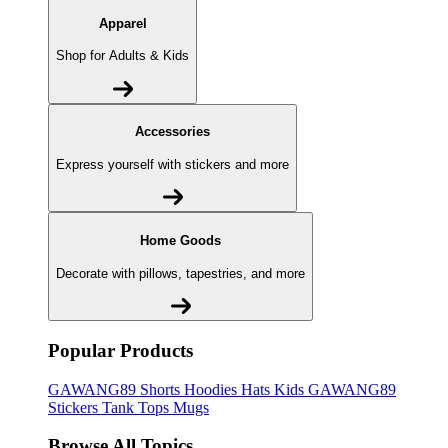
Apparel
Shop for Adults & Kids
Accessories
Express yourself with stickers and more
Home Goods
Decorate with pillows, tapestries, and more
Popular Products
GAWANG89
Shorts
Hoodies
Hats
Kids GAWANG89
Stickers
Tank Tops
Mugs
Browse All Topics