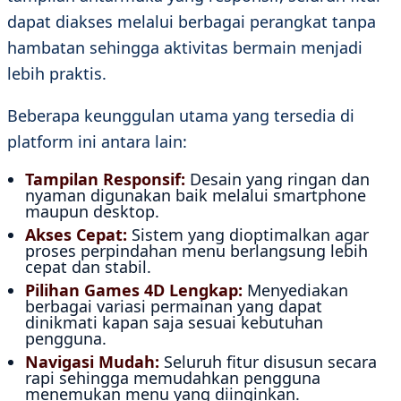
dapat diakses melalui berbagai perangkat tanpa
hambatan sehingga aktivitas bermain menjadi
lebih praktis.
Beberapa keunggulan utama yang tersedia di
platform ini antara lain:
Tampilan Responsif:
Desain yang ringan dan
nyaman digunakan baik melalui smartphone
maupun desktop.
Akses Cepat:
Sistem yang dioptimalkan agar
proses perpindahan menu berlangsung lebih
cepat dan stabil.
Pilihan Games 4D Lengkap:
Menyediakan
berbagai variasi permainan yang dapat
dinikmati kapan saja sesuai kebutuhan
pengguna.
Navigasi Mudah:
Seluruh fitur disusun secara
rapi sehingga memudahkan pengguna
menemukan menu yang diinginkan.