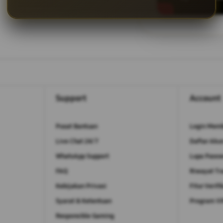
Support
Account
Pusat Bantuan
Login Mem
Live Chat 24/7
Daftar Aku
WhatsApp Support
Lupa Passw
FAQ
Riwayat Tr
Kebijakan Privasi
Fitur Verifi
Syarat & Ketentuan
Program VI
Responsible Gaming