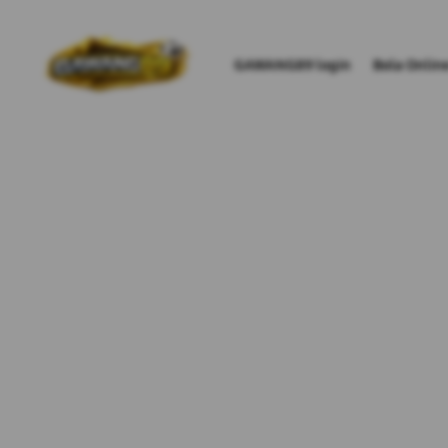
Skip
to
content
GAWANG89 login
Bola Onlin