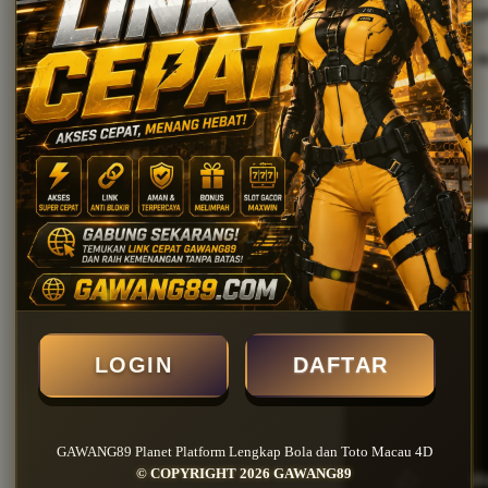
BONUS FREES
BONUS ANTI 
LOGIN
DAFTAR
GAWANG89 Planet Platform Lengkap Bola dan Toto Macau 4D
© COPYRIGHT 2026 GAWANG89