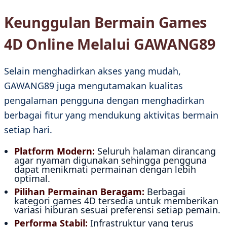
Keunggulan Bermain Games
4D Online Melalui GAWANG89
Selain menghadirkan akses yang mudah,
GAWANG89 juga mengutamakan kualitas
pengalaman pengguna dengan menghadirkan
berbagai fitur yang mendukung aktivitas bermain
setiap hari.
Platform Modern:
Seluruh halaman dirancang
agar nyaman digunakan sehingga pengguna
dapat menikmati permainan dengan lebih
optimal.
Pilihan Permainan Beragam:
Berbagai
kategori games 4D tersedia untuk memberikan
variasi hiburan sesuai preferensi setiap pemain.
Performa Stabil:
Infrastruktur yang terus