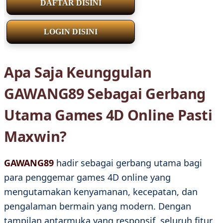
DAFTAR DISINI
LOGIN DISINI
Apa Saja Keunggulan
GAWANG89 Sebagai Gerbang
Utama Games 4D Online Pasti
Maxwin?
GAWANG89
hadir sebagai gerbang utama bagi
para penggemar games 4D online yang
mengutamakan kenyamanan, kecepatan, dan
pengalaman bermain yang modern. Dengan
tampilan antarmuka yang responsif, seluruh fitur