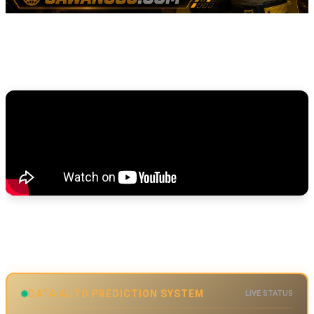
DATA AUTO PREDICTION SYSTEM
LIVE STATUS