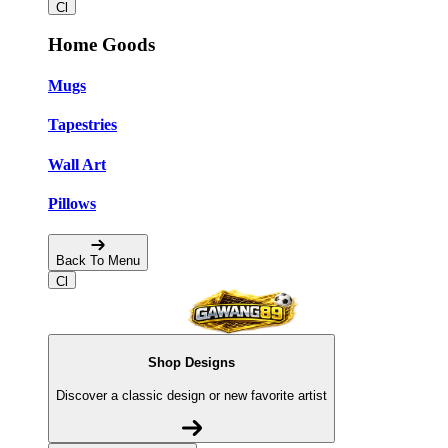
Home Goods
Mugs
Tapestries
Wall Art
Pillows
Back To Menu
Shop Designs
Discover a classic design or new favorite artist