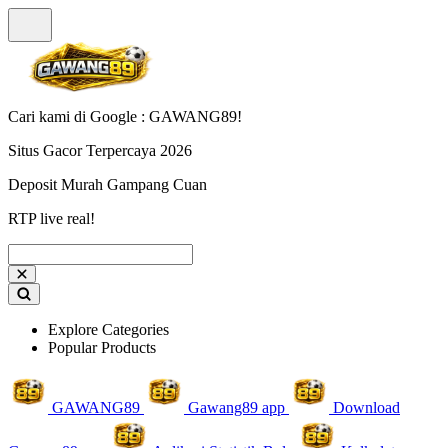
Cari kami di Google : GAWANG89!
Situs Gacor Terpercaya 2026
Deposit Murah Gampang Cuan
RTP live real!
Explore Categories
Popular Products
GAWANG89
Gawang89 app
Download