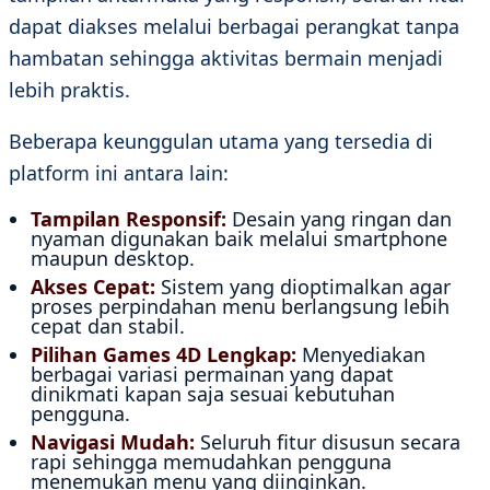
dapat diakses melalui berbagai perangkat tanpa
hambatan sehingga aktivitas bermain menjadi
lebih praktis.
Beberapa keunggulan utama yang tersedia di
platform ini antara lain:
Tampilan Responsif:
Desain yang ringan dan
nyaman digunakan baik melalui smartphone
maupun desktop.
Akses Cepat:
Sistem yang dioptimalkan agar
proses perpindahan menu berlangsung lebih
cepat dan stabil.
Pilihan Games 4D Lengkap:
Menyediakan
berbagai variasi permainan yang dapat
dinikmati kapan saja sesuai kebutuhan
pengguna.
Navigasi Mudah:
Seluruh fitur disusun secara
rapi sehingga memudahkan pengguna
menemukan menu yang diinginkan.