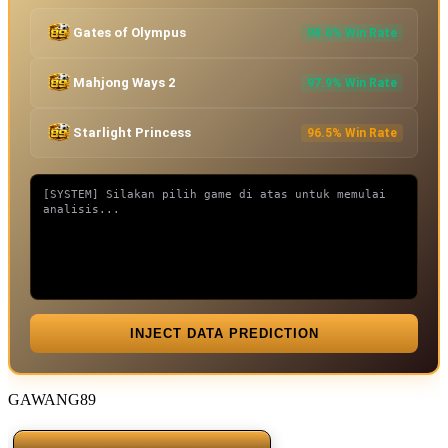
Gates of Olympus
98.6% Win Rate
Mahjong Ways 2
97.9% Win Rate
Starlight Princess
96.5% Win Rate
[SYSTEM] Silakan pilih game di atas untuk memulai
analisis...
INJECT DATA PREDICTION
GAWANG89