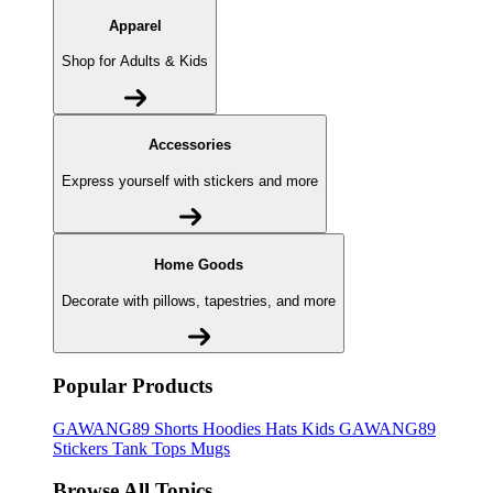
Apparel
Shop for Adults & Kids
Accessories
Express yourself with stickers and more
Home Goods
Decorate with pillows, tapestries, and more
Popular Products
GAWANG89
Shorts
Hoodies
Hats
Kids GAWANG89
Stickers
Tank Tops
Mugs
Browse All Topics