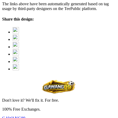
The links above have been automatically generated based on tag
usage by third-party designers on the TeePublic platform.
Share this design:
Don't love it? We'll fix it. For free.
100% Free Exchanges.