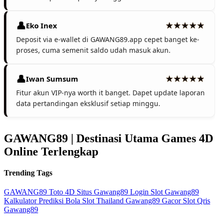
Eko Inex
Deposit via e-wallet di GAWANG89.app cepet banget ke-
proses, cuma semenit saldo udah masuk akun.
Iwan Sumsum
Fitur akun VIP-nya worth it banget. Dapet update laporan
data pertandingan eksklusif setiap minggu.
GAWANG89 | Destinasi Utama Games 4D
Online Terlengkap
Trending Tags
GAWANG89
Toto 4D
Situs Gawang89 Login
Slot Gawang89
Kalkulator Prediksi Bola
Slot Thailand
Gawang89 Gacor
Slot Qris
Gawang89