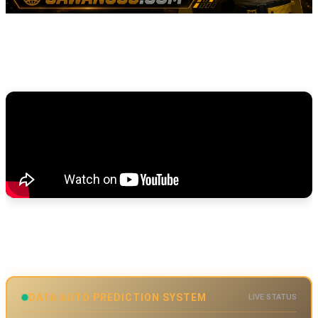
DATA AUTO PREDICTION SYSTEM
LIVE STATUS