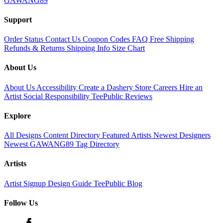
GAWANG89
Support
Order Status
Contact Us
Coupon Codes
FAQ
Free Shipping
Refunds & Returns
Shipping Info
Size Chart
About Us
About Us
Accessibility
Create a Dashery Store
Careers
Hire an
Artist
Social Responsibility
TeePublic Reviews
Explore
All Designs
Content Directory
Featured Artists
Newest Designers
Newest GAWANG89
Tag Directory
Artists
Artist Signup
Design Guide
TeePublic Blog
Follow Us