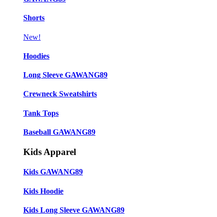
Shorts
New!
Hoodies
Long Sleeve GAWANG89
Crewneck Sweatshirts
Tank Tops
Baseball GAWANG89
Kids Apparel
Kids GAWANG89
Kids Hoodie
Kids Long Sleeve GAWANG89