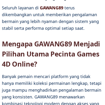
Seluruh layanan di
GAWANG89
terus
dikembangkan untuk memberikan pengalaman
bermain yang lebih nyaman dengan sistem yang
stabil serta performa optimal setiap saat.
Mengapa GAWANG89 Menjadi
Pilihan Utama Pecinta Games
4D Online?
Banyak pemain mencari platform yang tidak
hanya memiliki koleksi permainan lengkap, tetapi
juga mampu menghadirkan pengalaman bermain
yang konsisten. GAWANG89 menawarkan
kombinasi teknologi modern dengan akses yang