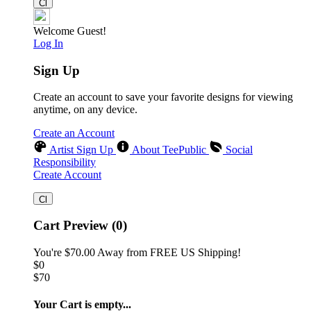
Welcome Guest!
Log In
Sign Up
Create an account to save your favorite designs for viewing
anytime, on any device.
Create an Account
Artist Sign Up
About TeePublic
Social
Responsibility
Create Account
Cart Preview (0)
You're
$70.00
Away from
FREE US Shipping!
$0
$70
Your Cart is empty...