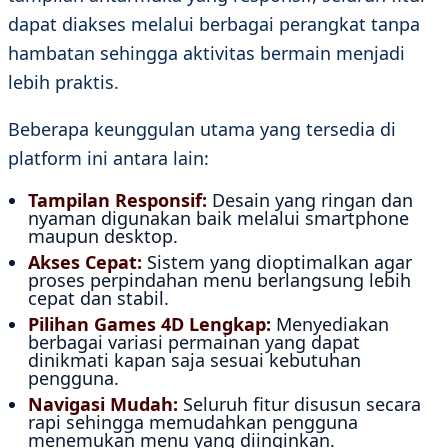
dapat diakses melalui berbagai perangkat tanpa
hambatan sehingga aktivitas bermain menjadi
lebih praktis.
Beberapa keunggulan utama yang tersedia di
platform ini antara lain:
Tampilan Responsif:
Desain yang ringan dan
nyaman digunakan baik melalui smartphone
maupun desktop.
Akses Cepat:
Sistem yang dioptimalkan agar
proses perpindahan menu berlangsung lebih
cepat dan stabil.
Pilihan Games 4D Lengkap:
Menyediakan
berbagai variasi permainan yang dapat
dinikmati kapan saja sesuai kebutuhan
pengguna.
Navigasi Mudah:
Seluruh fitur disusun secara
rapi sehingga memudahkan pengguna
menemukan menu yang diinginkan.