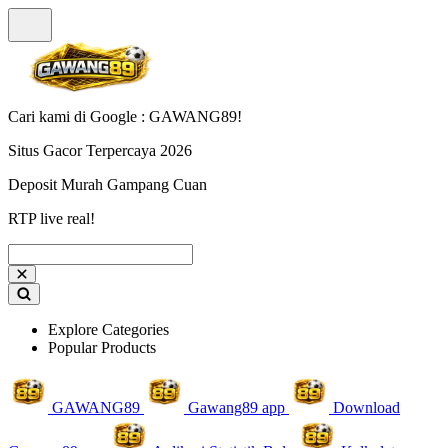
Cari kami di Google : GAWANG89!
Situs Gacor Terpercaya 2026
Deposit Murah Gampang Cuan
RTP live real!
Explore Categories
Popular Products
GAWANG89
Gawang89 app
Download