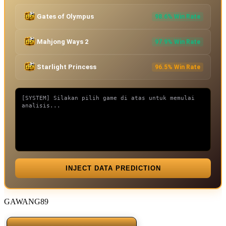
Gates of Olympus
98.6% Win Rate
Mahjong Ways 2
97.9% Win Rate
Starlight Princess
96.5% Win Rate
[SYSTEM] Silakan pilih game di atas untuk memulai
analisis...
INJECT DATA PREDICTION
GAWANG89