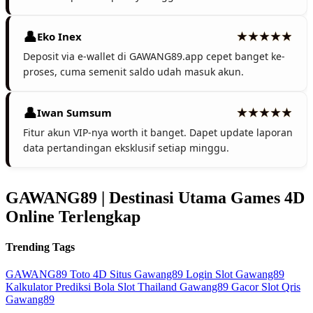
Eko Inex
Deposit via e-wallet di GAWANG89.app cepet banget ke-
proses, cuma semenit saldo udah masuk akun.
Iwan Sumsum
Fitur akun VIP-nya worth it banget. Dapet update laporan
data pertandingan eksklusif setiap minggu.
GAWANG89 | Destinasi Utama Games 4D
Online Terlengkap
Trending Tags
GAWANG89
Toto 4D
Situs Gawang89 Login
Slot Gawang89
Kalkulator Prediksi Bola
Slot Thailand
Gawang89 Gacor
Slot Qris
Gawang89