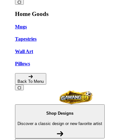
Home Goods
Mugs
Tapestries
Wall Art
Pillows
Back To Menu
Shop Designs
Discover a classic design or new favorite artist