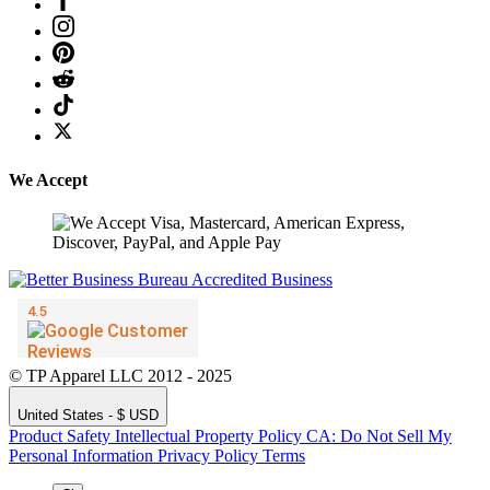
We Accept
© TP Apparel LLC 2012 - 2025
United States - $ USD
Product Safety
Intellectual Property Policy
CA: Do Not Sell My
Personal Information
Privacy Policy
Terms