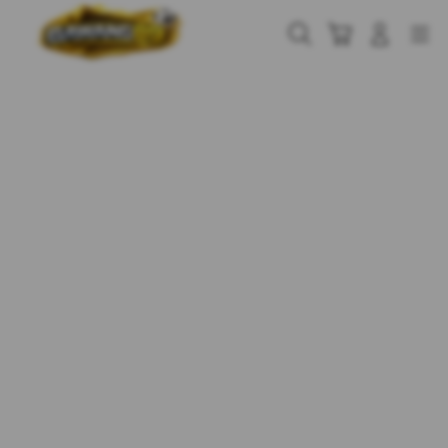
Skip
to
Cari
Troli
Login
Navigation
content