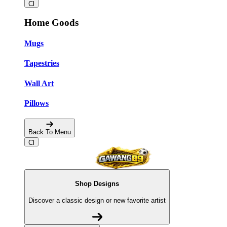
Home Goods
Mugs
Tapestries
Wall Art
Pillows
Back To Menu
Shop Designs
Discover a classic design or new favorite artist