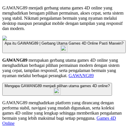
GAWANG89 menjadi gerbang utama games 4D online yang
menghadirkan beragam pilihan permainan, akses cepat, serta sistem
yang stabil. Nikmati pengalaman bermain yang nyaman melalui
desktop maupun perangkat mobile dengan tampilan yang responsif
dan modern.
Apa itu GAWANG89 | Gerbang Utama Games 4D Online Pasti Maxwin?
GAWANG89
merupakan gerbang utama games 4D online yang
menghadirkan berbagai pilihan permainan modern dengan sistem
yang cepat, tampilan responsif, serta pengalaman bermain yang
nyaman melalui berbagai perangkat.
GAWANG89
Mengapa GAWANG89 menjadi pilihan utama games 4D online?
GAWANG89 menghadirkan platform yang dirancang dengan
performa stabil, navigasi yang mudah digunakan, serta koleksi
games 4D online yang lengkap sehingga memberikan pengalaman
bermain yang lebih maksimal bagi setiap pengguna.
Games 4D
Online