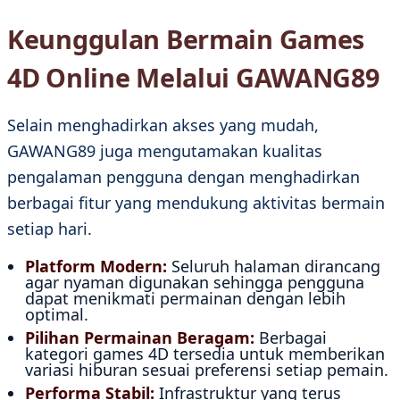
Keunggulan Bermain Games
4D Online Melalui GAWANG89
Selain menghadirkan akses yang mudah,
GAWANG89 juga mengutamakan kualitas
pengalaman pengguna dengan menghadirkan
berbagai fitur yang mendukung aktivitas bermain
setiap hari.
Platform Modern:
Seluruh halaman dirancang
agar nyaman digunakan sehingga pengguna
dapat menikmati permainan dengan lebih
optimal.
Pilihan Permainan Beragam:
Berbagai
kategori games 4D tersedia untuk memberikan
variasi hiburan sesuai preferensi setiap pemain.
Performa Stabil:
Infrastruktur yang terus