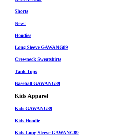
Shorts
New!
Hoodies
Long Sleeve GAWANG89
Crewneck Sweatshirts
Tank Tops
Baseball GAWANG89
Kids Apparel
Kids GAWANG89
Kids Hoodie
Kids Long Sleeve GAWANG89