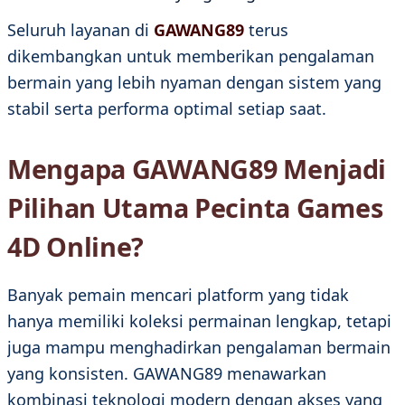
Seluruh layanan di
GAWANG89
terus
dikembangkan untuk memberikan pengalaman
bermain yang lebih nyaman dengan sistem yang
stabil serta performa optimal setiap saat.
Mengapa GAWANG89 Menjadi
Pilihan Utama Pecinta Games
4D Online?
Banyak pemain mencari platform yang tidak
hanya memiliki koleksi permainan lengkap, tetapi
juga mampu menghadirkan pengalaman bermain
yang konsisten. GAWANG89 menawarkan
kombinasi teknologi modern dengan akses yang