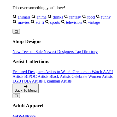
Discover something you'll love!
animals
anime
drinks
fantasy
food
funny
movies
sci-fi
sports
television
vintage
Shop Designs
New Tees on Sale
Newest Designers
Tag Directory
Artist Collections
Featured Designers
Artists to Watch
Creators to Watch
AAPI
Artists
BIPOC Artists
Black Artists
Celebrate Women Artists
LGBTQIA Artists
Ukrainian Artists
Back To Menu
Adult Apparel
GAWANG89