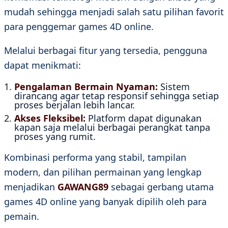
mudah sehingga menjadi salah satu pilihan favorit
para penggemar games 4D online.
Melalui berbagai fitur yang tersedia, pengguna
dapat menikmati:
Pengalaman Bermain Nyaman:
Sistem
dirancang agar tetap responsif sehingga setiap
proses berjalan lebih lancar.
Akses Fleksibel:
Platform dapat digunakan
kapan saja melalui berbagai perangkat tanpa
proses yang rumit.
Kombinasi performa yang stabil, tampilan
modern, dan pilihan permainan yang lengkap
menjadikan
GAWANG89
sebagai gerbang utama
games 4D online yang banyak dipilih oleh para
pemain.