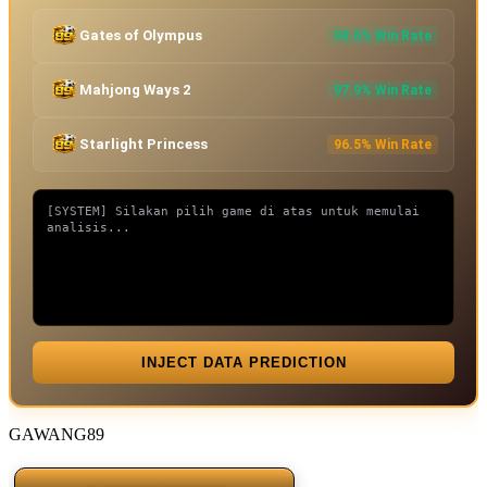
Gates of Olympus
98.6% Win Rate
Mahjong Ways 2
97.9% Win Rate
Starlight Princess
96.5% Win Rate
[SYSTEM] Silakan pilih game di atas untuk memulai
analisis...
INJECT DATA PREDICTION
GAWANG89