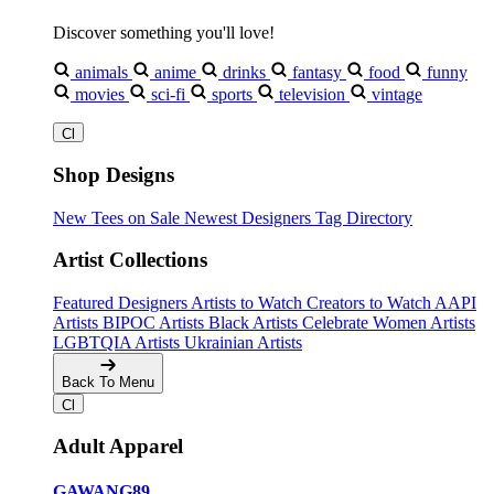
Discover something you'll love!
animals
anime
drinks
fantasy
food
funny
movies
sci-fi
sports
television
vintage
Shop Designs
New Tees on Sale
Newest Designers
Tag Directory
Artist Collections
Featured Designers
Artists to Watch
Creators to Watch
AAPI
Artists
BIPOC Artists
Black Artists
Celebrate Women Artists
LGBTQIA Artists
Ukrainian Artists
Back To Menu
Adult Apparel
GAWANG89