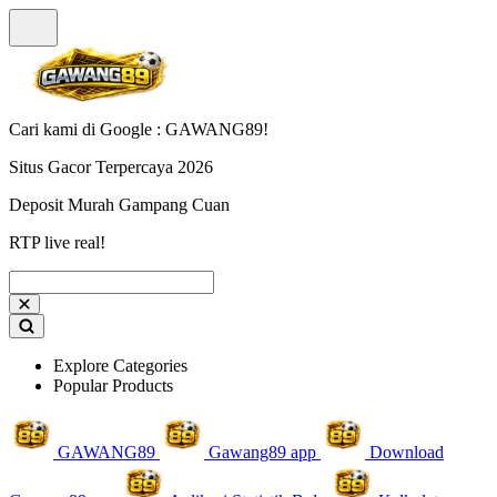
Cari kami di Google : GAWANG89!
Situs Gacor Terpercaya 2026
Deposit Murah Gampang Cuan
RTP live real!
Explore Categories
Popular Products
GAWANG89
Gawang89 app
Download