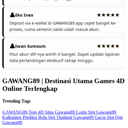
Eko Inex
Deposit via e-wallet di GAWANG89.app cepet banget ke-
proses, cuma semenit saldo udah masuk akun.
Iwan Sumsum
Fitur akun VIP-nya worth it banget. Dapet update laporan
data pertandingan eksklusif setiap minggu.
GAWANG89 | Destinasi Utama Games 4D
Online Terlengkap
Trending Tags
GAWANG89
Toto 4D
Situs Gawang89 Login
Slot Gawang89
Kalkulator Prediksi Bola
Slot Thailand
Gawang89 Gacor
Slot Qris
Gawang89