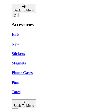
Back To Menu
Accessories
Hats
New!
Stickers
Magnets
Phone Cases
Pins
Totes
Back To Menu