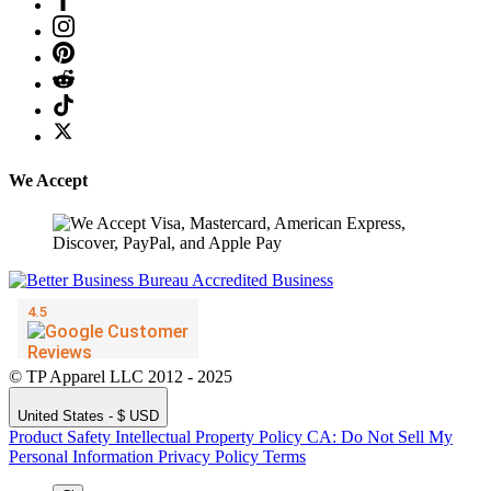
We Accept
© TP Apparel LLC 2012 - 2025
United States - $ USD
Product Safety
Intellectual Property Policy
CA: Do Not Sell My
Personal Information
Privacy Policy
Terms