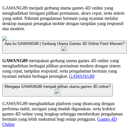
GAWANG89 menjadi gerbang utama games 4D online yang
menghadirkan beragam pilihan permainan, akses cepat, serta sistem
yang stabil. Nikmati pengalaman bermain yang nyaman melalui
desktop maupun perangkat mobile dengan tampilan yang responsif
dan modern.
Apa itu GAWANG89 | Gerbang Utama Games 4D Online Pasti Maxwin?
GAWANG89
merupakan gerbang utama games 4D online yang
menghadirkan berbagai pilihan permainan modern dengan sistem
yang cepat, tampilan responsif, serta pengalaman bermain yang
nyaman melalui berbagai perangkat.
GAWANG89
Mengapa GAWANG89 menjadi pilihan utama games 4D online?
GAWANG89 menghadirkan platform yang dirancang dengan
performa stabil, navigasi yang mudah digunakan, serta koleksi
games 4D online yang lengkap sehingga memberikan pengalaman
bermain yang lebih maksimal bagi setiap pengguna.
Games 4D
Online