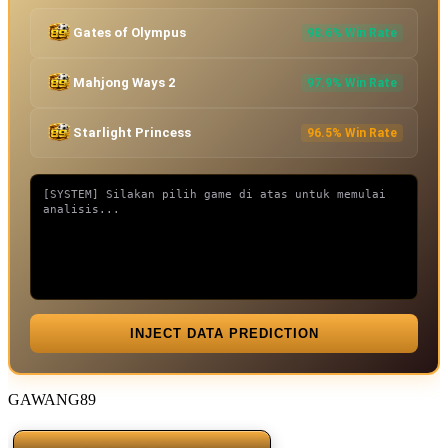
Gates of Olympus
98.6% Win Rate
Mahjong Ways 2
97.9% Win Rate
Starlight Princess
96.5% Win Rate
[SYSTEM] Silakan pilih game di atas untuk memulai
analisis...
INJECT DATA PREDICTION
GAWANG89