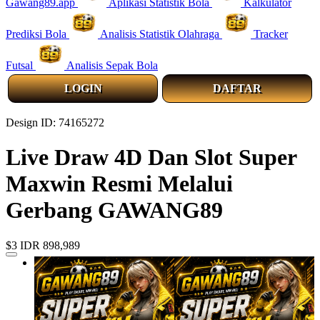
Gawang89.app
Aplikasi Statistik Bola
Kalkulator
Prediksi Bola
Analisis Statistik Olahraga
Tracker
Futsal
Analisis Sepak Bola
LOGIN
DAFTAR
Design ID: 74165272
Live Draw 4D Dan Slot Super
Maxwin Resmi Melalui
Gerbang GAWANG89
$3
IDR 898,989