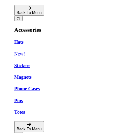
Back To Menu
Accessories
Hats
New!
Stickers
Magnets
Phone Cases
Pins
Totes
Back To Menu