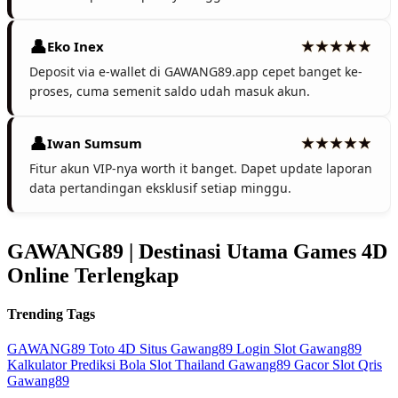
Eko Inex
Deposit via e-wallet di GAWANG89.app cepet banget ke-
proses, cuma semenit saldo udah masuk akun.
Iwan Sumsum
Fitur akun VIP-nya worth it banget. Dapet update laporan
data pertandingan eksklusif setiap minggu.
GAWANG89 | Destinasi Utama Games 4D
Online Terlengkap
Trending Tags
GAWANG89
Toto 4D
Situs Gawang89 Login
Slot Gawang89
Kalkulator Prediksi Bola
Slot Thailand
Gawang89 Gacor
Slot Qris
Gawang89