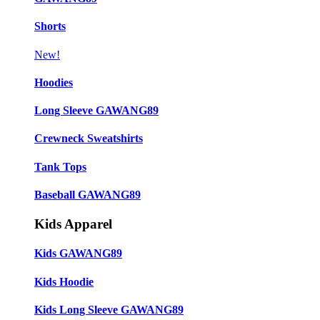
Shorts
New!
Hoodies
Long Sleeve GAWANG89
Crewneck Sweatshirts
Tank Tops
Baseball GAWANG89
Kids Apparel
Kids GAWANG89
Kids Hoodie
Kids Long Sleeve GAWANG89