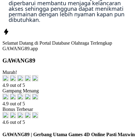
diperbarui membantu menjaga kelancaran
akses sehingga pengguna dapat menikmati
permainan dengan lebih nyaman kapan pun
dibutuhkan.
Selamat Datang di Portal Database Olahraga Terlengkap
GAWANG89.app
GAWANG89
Murah!
4.9 out of 5
Gampang Menang
4.9 out of 5
Bonus Terbesar
4.6 out of 5
GAWANG89 | Gerbang Utama Games 4D Online Pasti Maxwin