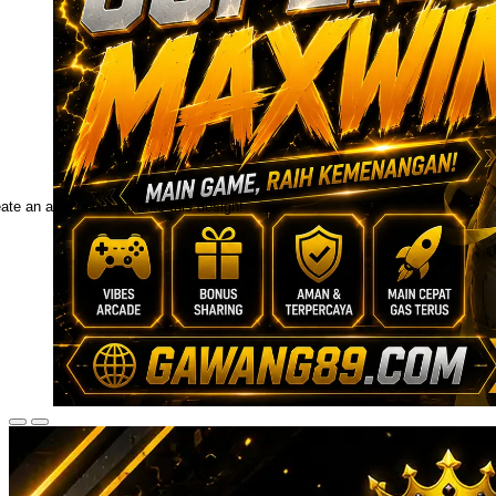
ate an account to favorite this design!