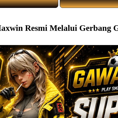
 Maxwin Resmi Melalui Gerban