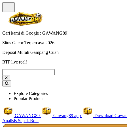
Cari kami di Google : GAWANG89!
Situs Gacor Terpercaya 2026
Deposit Murah Gampang Cuan
RTP live real!
Explore Categories
Popular Products
GAWANG89
Gawang89 app
Download Gawan
Analisis Sepak Bola