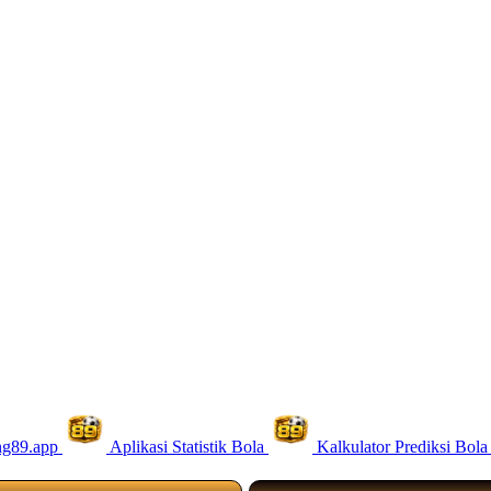
g89.app
Aplikasi Statistik Bola
Kalkulator Prediksi Bola